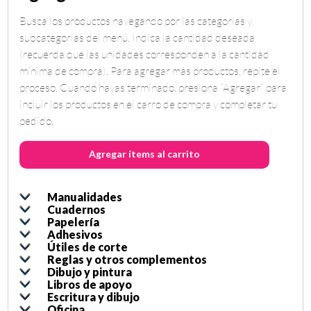
Busca los productos navegando por las categorías y
subcategorías del menú. Indica la cantidad deseada
(recuerda que las unidades corresponden a la cantidad
mínima de compra). Para agregar más productos, repite el
proceso. Cuando hayas terminado, presiona “Agregar” para
incluir los productos en el carro de compra y completar tu
pedido.
Agregar ítems al carrito
Manualidades
Cargando...
Cuadernos
Cargando...
Papelería
Cargando...
Adhesivos
Cargando...
Útiles de corte
Cargando...
Reglas y otros complementos
Cargando...
Dibujo y pintura
Cargando...
Libros de apoyo
Cargando...
Escritura y dibujo
Cargando...
Oficina