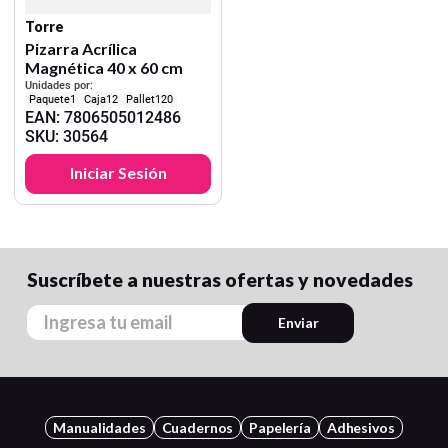
Torre
Pizarra Acrílica
Magnética 40 x 60 cm
Unidades por:
1
12
120
EAN
:
7806505012486
SKU
:
30564
Iniciar Sesión
Suscríbete a nuestras ofertas y novedades
Enviar
Manualidades
Cuadernos
Papelería
Adhesivos