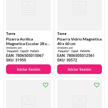
Torre
Torre
Pizarra Acrilica
Pizarra Vidrio Magnética
Magnetica Escolar 28 x
40 x 60 cm
35,6 cm
Unidades por:
Unidades por:
5
20
0
1
4
96
EAN
:
7806505015067
EAN
:
7806505012561
SKU
:
31955
SKU
:
30572
Iniciar Sesión
Iniciar Sesión