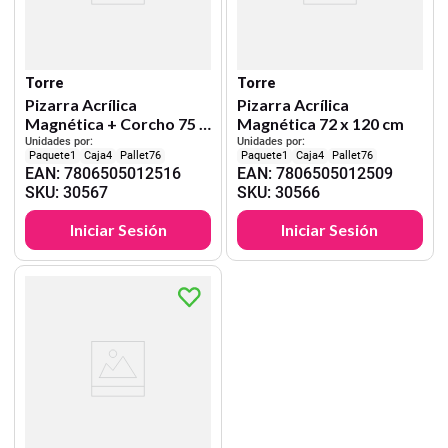
Torre
Torre
Pizarra Acrílica
Pizarra Acrílica
Magnética + Corcho 75 x
Magnética 72 x 120 cm
120 cm
Unidades por:
Unidades por:
1
4
76
1
4
76
EAN
:
7806505012516
EAN
:
7806505012509
SKU
:
30567
SKU
:
30566
Iniciar Sesión
Iniciar Sesión