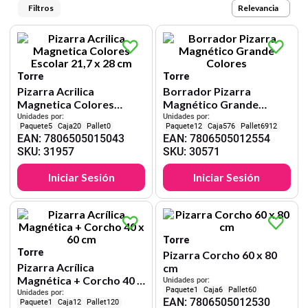
9
.
harry potter
Relevancia
10
.
lapiz
Torre
Torre
Pizarra Acrilica
Borrador Pizarra
Magnetica Colores
Magnético Grande
Escolar 21,7 x 28 cm
Colores
Unidades por:
Unidades por:
5
20
0
12
576
6912
EAN
:
7806505015043
EAN
:
7806505012554
SKU
:
31957
SKU
:
30571
Iniciar Sesión
Iniciar Sesión
Torre
Torre
Pizarra Corcho 60 x 80
Pizarra Acrílica
cm
Magnética + Corcho 40 x
Unidades por:
1
6
60
60 cm
Unidades por:
EAN
:
7806505012530
1
12
120