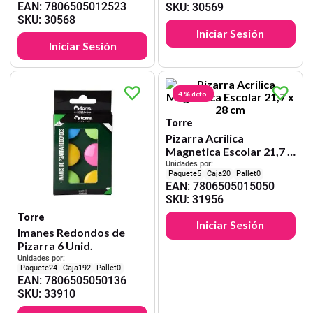
EAN
:
7806505012523
SKU
:
30569
SKU
:
30568
Iniciar Sesión
Iniciar Sesión
4 %
dcto.
Torre
Pizarra Acrilica
Magnetica Escolar 21,7 x
28 cm
Unidades por:
5
20
0
EAN
:
7806505015050
SKU
:
31956
Torre
Iniciar Sesión
Imanes Redondos de
Pizarra 6 Unid.
Unidades por:
24
192
0
EAN
:
7806505050136
SKU
:
33910