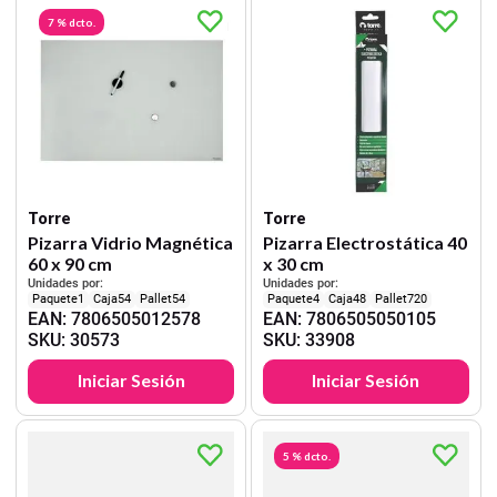
7 %
dcto.
Torre
Torre
Pizarra Vidrio Magnética
Pizarra Electrostática 40
60 x 90 cm
x 30 cm
Unidades por:
Unidades por:
1
54
54
4
48
720
EAN
:
7806505012578
EAN
:
7806505050105
SKU
:
30573
SKU
:
33908
Iniciar Sesión
Iniciar Sesión
5 %
dcto.