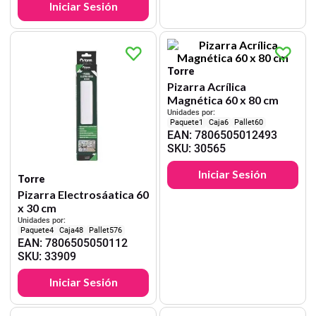
Iniciar Sesión
Torre
Pizarra Acrílica
Magnética 60 x 80 cm
Unidades por:
1
6
60
EAN
:
7806505012493
SKU
:
30565
Iniciar Sesión
Torre
Pizarra Electrosáatica 60
x 30 cm
Unidades por:
4
48
576
EAN
:
7806505050112
SKU
:
33909
Iniciar Sesión