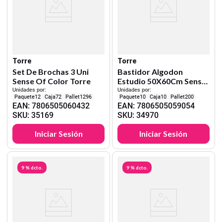
Torre
Torre
Set De Brochas 3 Uni
Bastidor Algodon
Sense Of Color Torre
Estudio 50X60Cm Sense
Of Color Torre
Unidades por:
Unidades por:
12
72
1296
10
10
200
EAN
:
7806505060432
EAN
:
7806505059054
SKU
:
35169
SKU
:
34970
Iniciar Sesión
Iniciar Sesión
9 %
dcto.
9 %
dcto.