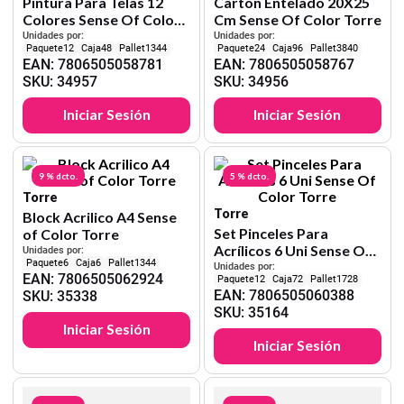
Pintura Para Telas 12
Carton Entelado 20X25
Colores Sense Of Color
Cm Sense Of Color Torre
Torre
Unidades por:
Unidades por:
12
48
1344
24
96
3840
EAN
:
7806505058781
EAN
:
7806505058767
SKU
:
34957
SKU
:
34956
Iniciar Sesión
Iniciar Sesión
9 %
dcto.
5 %
dcto.
Torre
Torre
Block Acrilico A4 Sense
Set Pinceles Para
of Color Torre
Acrílicos 6 Uni Sense Of
Unidades por:
6
6
1344
Color Torre
Unidades por:
EAN
:
7806505062924
12
72
1728
EAN
:
7806505060388
SKU
:
35338
SKU
:
35164
Iniciar Sesión
Iniciar Sesión