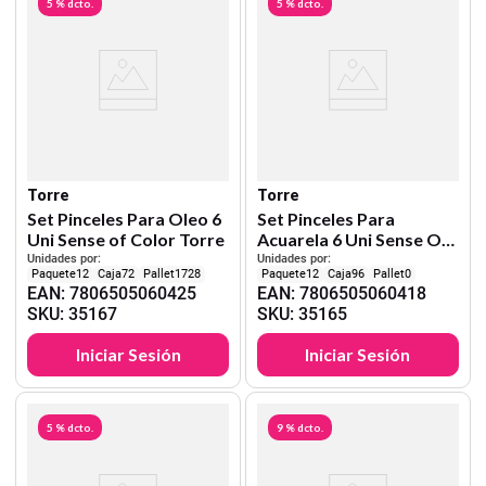
5 %
dcto.
5 %
dcto.
Torre
Torre
Set Pinceles Para Oleo 6
Set Pinceles Para
Uni Sense of Color Torre
Acuarela 6 Uni Sense Of
Color Torre
Unidades por:
Unidades por:
12
72
1728
12
96
0
EAN
:
7806505060425
EAN
:
7806505060418
SKU
:
35167
SKU
:
35165
Iniciar Sesión
Iniciar Sesión
5 %
dcto.
9 %
dcto.