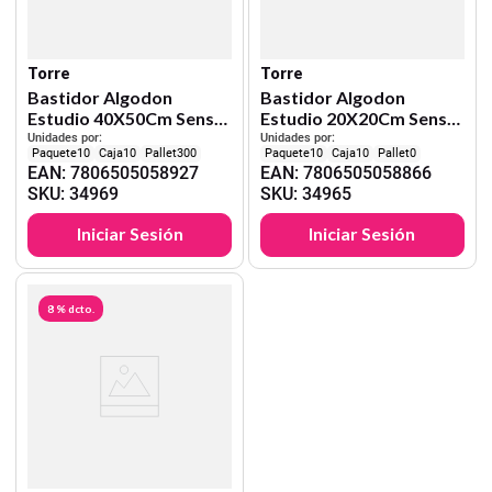
Torre
Torre
Bastidor Algodon
Bastidor Algodon
Estudio 40X50Cm Sense
Estudio 20X20Cm Sense
Of Color Torre
Of Color Torre
Unidades por:
Unidades por:
10
10
300
10
10
0
EAN
:
7806505058927
EAN
:
7806505058866
SKU
:
34969
SKU
:
34965
Iniciar Sesión
Iniciar Sesión
8 %
dcto.