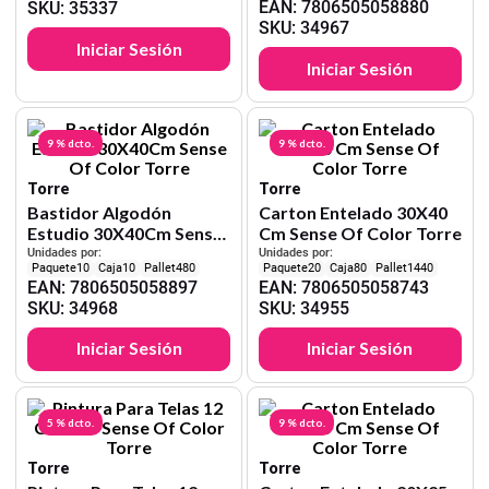
EAN
:
7806505058880
SKU
:
35337
SKU
:
34967
Iniciar Sesión
Iniciar Sesión
9 %
dcto.
9 %
dcto.
Torre
Torre
Bastidor Algodón
Carton Entelado 30X40
Estudio 30X40Cm Sense
Cm Sense Of Color Torre
Of Color Torre
Unidades por:
Unidades por:
10
10
480
20
80
1440
EAN
:
7806505058897
EAN
:
7806505058743
SKU
:
34968
SKU
:
34955
Iniciar Sesión
Iniciar Sesión
5 %
dcto.
9 %
dcto.
Torre
Torre