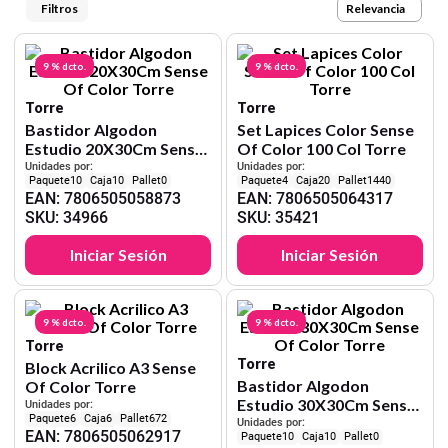
9
.
carpetas
Relevancia
10
.
lapiz
9 %
dcto.
9 %
dcto.
Torre
Torre
Bastidor Algodon
Set Lapices Color Sense
Estudio 20X30Cm Sense
Of Color 100 Col Torre
Of Color Torre
Unidades por:
Unidades por:
10
10
0
4
20
1440
EAN
:
7806505058873
EAN
:
7806505064317
SKU
:
34966
SKU
:
35421
Iniciar Sesión
Iniciar Sesión
9 %
dcto.
9 %
dcto.
Torre
Torre
Block Acrilico A3 Sense
Bastidor Algodon
Of Color Torre
Estudio 30X30Cm Sense
Unidades por:
6
6
672
Of Color Torre
Unidades por:
EAN
:
7806505062917
10
10
0