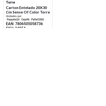
Torre
Carton Entelado 20X30
Cm Sense Of Color Torre
Unidades por:
24
96
3360
EAN
:
7806505058736
SKU
:
34954
Iniciar Sesión
Suscríbete a nuestras ofertas y novedades
Enviar
Manualidades
Cuadernos
Papelería
Adhesivos
Útiles de corte
Reglas y otros complementos