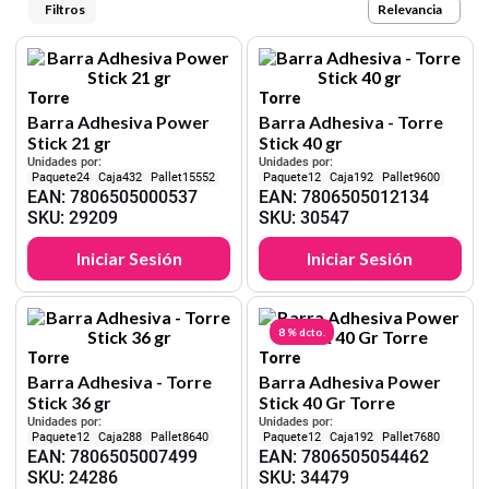
9
.
harry potter
Relevancia
10
.
cartulina
Torre
Torre
Barra Adhesiva Power
Barra Adhesiva - Torre
Stick 21 gr
Stick 40 gr
Unidades por:
Unidades por:
24
432
15552
12
192
9600
EAN
:
7806505000537
EAN
:
7806505012134
SKU
:
29209
SKU
:
30547
Iniciar Sesión
Iniciar Sesión
8 %
dcto.
Torre
Torre
Barra Adhesiva - Torre
Barra Adhesiva Power
Stick 36 gr
Stick 40 Gr Torre
Unidades por:
Unidades por:
12
288
8640
12
192
7680
EAN
:
7806505007499
EAN
:
7806505054462
SKU
:
24286
SKU
:
34479