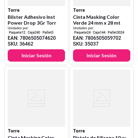
Torre
Torre
Blister Adhesivo Inst
Cinta Masking Color
Power Drop 3Gr Torr
Verde 24 mm x 28 mt
Unidades por:
Unidades por:
12
240
0
24
144
3024
EAN
:
7806505074620
EAN
:
7806505059702
SKU
:
36462
SKU
:
35037
Iniciar Sesión
Iniciar Sesión
Torre
Torre
Cinta Masking Color
Pistola de Silicona 10 w