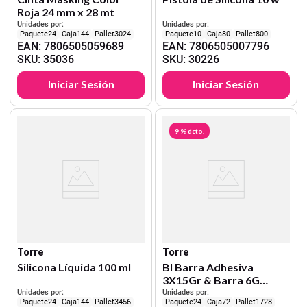
Roja 24 mm x 28 mt
Unidades por:
Unidades por:
24
144
3024
10
80
800
EAN
:
7806505059689
EAN
:
7806505007796
SKU
:
35036
SKU
:
30226
Iniciar Sesión
Iniciar Sesión
9 %
dcto.
Torre
Torre
Silicona Líquida 100 ml
Bl Barra Adhesiva
3X15Gr & Barra 6G
Torre
Unidades por:
Unidades por:
24
144
3456
24
72
1728