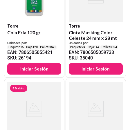
Torre
Torre
Cola Fría 120 gr
Cinta Masking Color
Celeste 24 mm x 28 mt
Unidades por:
Unidades por:
15
120
3840
24
144
3024
EAN
:
7806505055421
EAN
:
7806505059733
SKU
:
26194
SKU
:
35040
Iniciar Sesión
Iniciar Sesión
8 %
dcto.