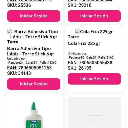
SKU
:
25536
SKU
:
29210
Iniciar Sesión
Iniciar Sesión
Torre
Torre
Cola Fría 225 gr
Barra Adhesiva Tipo
Lápiz - Torre Stick 6 gr
Unidades por:
10
60
2160
Unidades por:
EAN
:
7806505055438
24
384
15360
EAN
:
7806505051263
SKU
:
26195
SKU
:
34143
Iniciar Sesión
Iniciar Sesión