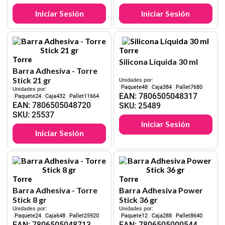
Iniciar Sesión
Iniciar Sesión
Torre
Torre
Silicona Líquida 30 ml
Barra Adhesiva - Torre
Stick 21 gr
Unidades por:
48
384
7680
Unidades por:
EAN
:
7806505048317
24
432
11664
EAN
:
7806505048720
SKU
:
25489
SKU
:
25537
Iniciar Sesión
Iniciar Sesión
Torre
Torre
Barra Adhesiva - Torre
Barra Adhesiva Power
Stick 8 gr
Stick 36 gr
Unidades por:
Unidades por:
24
648
25920
12
288
8640
EAN
:
7806505048713
EAN
:
7806505000544