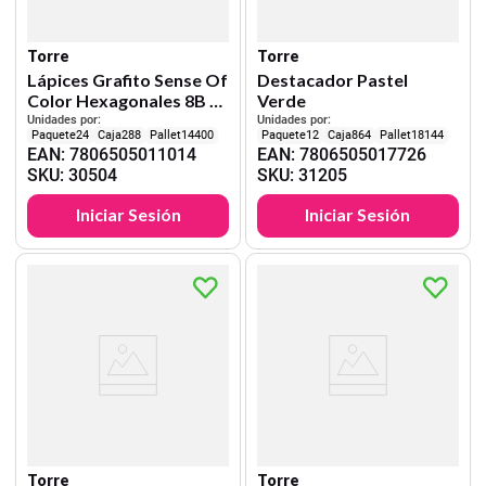
Torre
Torre
Lápices Grafito Sense Of
Destacador Pastel
Color Hexagonales 8B 6
Verde
Unid.
Unidades por:
Unidades por:
24
288
14400
12
864
18144
EAN
:
7806505011014
EAN
:
7806505017726
SKU
:
30504
SKU
:
31205
Iniciar Sesión
Iniciar Sesión
Torre
Torre