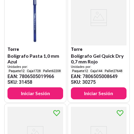
Torre
Torre
Bolígrafo Pasta 1,0 mm
Bolígrafo Gel Quick Dry
Azul
0,7 mm Rojo
Unidades por:
Unidades por:
12
1728
62208
12
144
27648
EAN
:
7806505019966
EAN
:
7806505008649
SKU
:
31458
SKU
:
30275
Iniciar Sesión
Iniciar Sesión