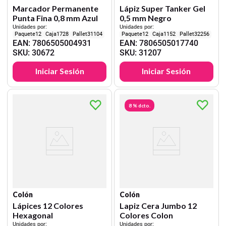
Marcador Permanente
Lápiz Super Tanker Gel
Punta Fina 0,8 mm Azul
0,5 mm Negro
Unidades por:
Unidades por:
12
1728
31104
12
1152
32256
EAN
:
7806505004931
EAN
:
7806505017740
SKU
:
30672
SKU
:
31207
Iniciar Sesión
Iniciar Sesión
8 %
dcto.
Colón
Colón
Lápices 12 Colores
Lapiz Cera Jumbo 12
Hexagonal
Colores Colon
Unidades por:
Unidades por: