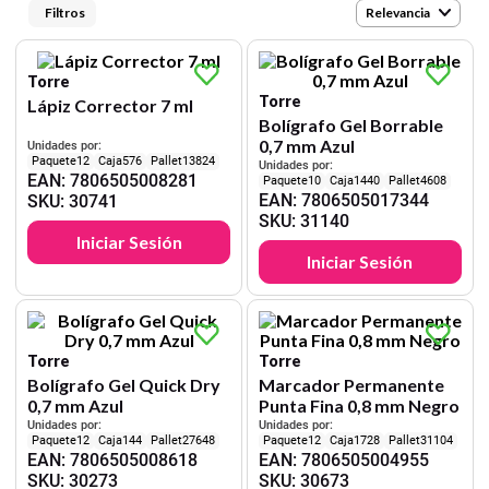
9
.
cartulina
Relevancia
10
.
lapiz
Torre
Torre
Lápiz Corrector 7 ml
Bolígrafo Gel Borrable
0,7 mm Azul
Unidades por:
12
576
13824
Unidades por:
EAN
:
7806505008281
10
1440
4608
EAN
:
7806505017344
SKU
:
30741
SKU
:
31140
Iniciar Sesión
Iniciar Sesión
Torre
Torre
Bolígrafo Gel Quick Dry
Marcador Permanente
0,7 mm Azul
Punta Fina 0,8 mm Negro
Unidades por:
Unidades por:
12
144
27648
12
1728
31104
EAN
:
7806505008618
EAN
:
7806505004955
SKU
:
30273
SKU
:
30673