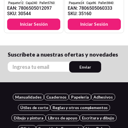
12
240
5760
24
96
3840
EAN
:
7806505012097
EAN
:
7806505060333
SKU
:
30544
SKU
:
35160
Iniciar Sesión
Iniciar Sesión
Suscríbete a nuestras ofertas y novedades
Enviar
Manualidades
Cuadernos
Papelería
Adhesivos
Útiles de corte
Reglas y otros complementos
Dibujo y pintura
Libros de apoyo
Escritura y dibujo