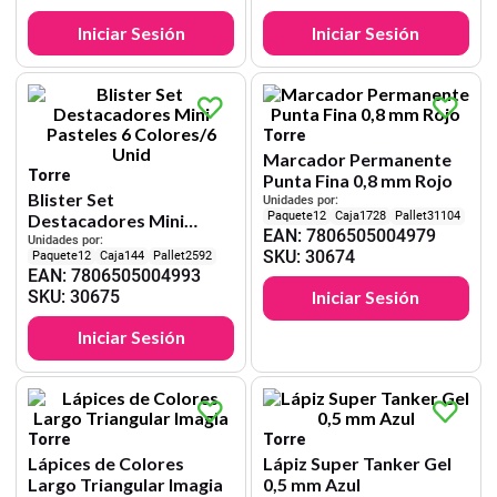
Iniciar Sesión
Iniciar Sesión
Torre
Marcador Permanente
Torre
Punta Fina 0,8 mm Rojo
Blister Set
Unidades por:
12
1728
31104
Destacadores Mini
EAN
:
7806505004979
Pasteles 6 Colores/6
Unidades por:
SKU
:
30674
12
144
2592
Unid
EAN
:
7806505004993
SKU
:
30675
Iniciar Sesión
Iniciar Sesión
Torre
Torre
Lápices de Colores
Lápiz Super Tanker Gel
Largo Triangular Imagia
0,5 mm Azul