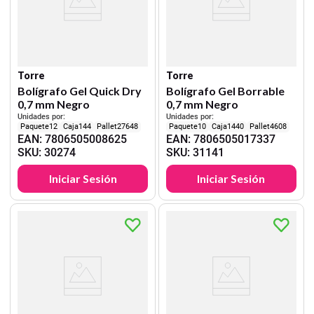
Torre
Torre
Bolígrafo Gel Quick Dry
Bolígrafo Gel Borrable
0,7 mm Negro
0,7 mm Negro
Unidades por:
Unidades por:
12
144
27648
10
1440
4608
EAN
:
7806505008625
EAN
:
7806505017337
SKU
:
30274
SKU
:
31141
Iniciar Sesión
Iniciar Sesión