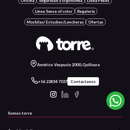
Oficina
Seguridad y Ergonomía
Línea Pekes
Línea Sense of color
Regalería
Mochilas/ Estuches/Loncheras
Ofertas
Américo Vespucio 2000, Quilicura
+56 22834 7037
Contactanos
Somos torre