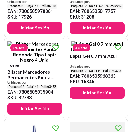
Unidades por:
Unidades por:
12
144
5184
12
1152
32256
EAN
:
7806505978881
EAN
:
7806505017757
SKU
:
17926
SKU
:
31208
Iniciar Sesión
Iniciar Sesión
9 %
dcto.
3 %
dcto.
Torre
Lápiz Gel 0,7 mm Azul
Torre
Unidades por:
Blister Marcadores
12
144
40320
EAN
:
7806505968363
Permanentes Punta
SKU
:
15846
Redonda Tipo Lápiz
Unidades por:
12
144
3456
Negro 4 Unid.
EAN
:
7806505035904
Iniciar Sesión
SKU
:
32783
Iniciar Sesión