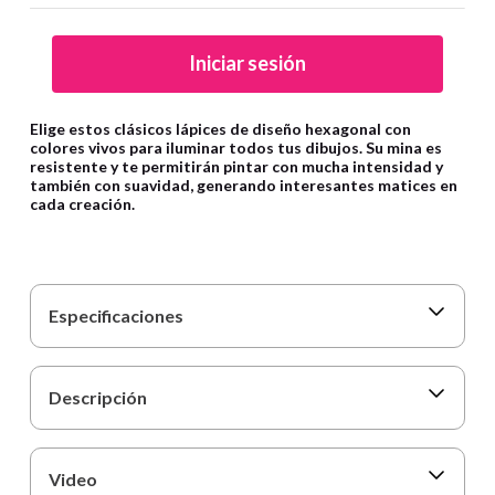
9
.
cartulina
10
.
lapiz
Iniciar sesión
Elige estos clásicos lápices de diseño hexagonal con
colores vivos para iluminar todos tus dibujos. Su mina es
resistente y te permitirán pintar con mucha intensidad y
también con suavidad, generando interesantes matices en
cada creación.
Especificaciones
Descripción
Video