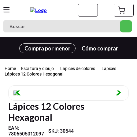
Buscar
Términos más buscados
Compra por menor
Cómo comprar
1
.
cuaderno
2
.
carpeta
Escritura y dibujo
Lápices de colores
Lápices
3
.
goma eva
Lápices 12 Colores Hexagonal
4
.
village
5
.
cuadernos
Lápices 12 Colores
6
.
estuche
Hexagonal
7
.
harry potter
8
.
carpetas
EAN
:
SKU
:
30544
7806505012097