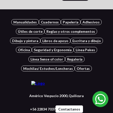
Manualidades
Cuadernos
Papelería
Adhesivos
Útiles de corte
Reglas y otros complementos
Dibujo y pintura
Libros de apoyo
Escritura y dibujo
Oficina
Seguridad y Ergonomía
Línea Pekes
Línea Sense of color
Regalería
Mochilas/ Estuches/Loncheras
Ofertas
Américo Vespucio 2000, Quilicura
+56 22834 7037
Contactanos