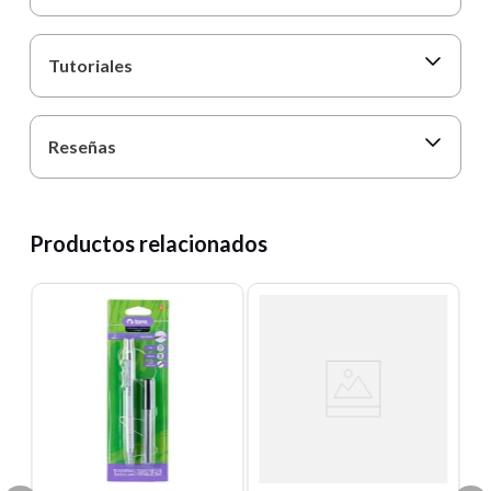
Tutoriales
Reseñas
Productos relacionados
T
D
N
Un
E