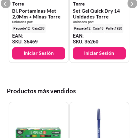
S
Torre
Torre
Bl. Portaminas Met
Set Gel Quick Dry 14
2,0Mm + Minas Torre
Unidades Torre
Unidades por:
Unidades por:
12
288
12
48
1920
EAN
:
EAN
:
SKU
:
36469
SKU
:
35260
Iniciar Sesión
Iniciar Sesión
Productos más vendidos