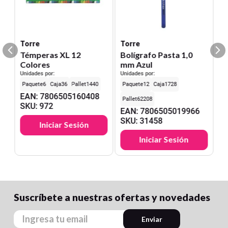
Torre
Torre
Témperas XL 12
Bolígrafo Pasta 1,0
Colores
mm Azul
Unidades por:
Unidades por:
6
36
1440
12
1728
EAN
:
7806505160408
62208
SKU
:
972
EAN
:
7806505019966
SKU
:
31458
Iniciar Sesión
Iniciar Sesión
Suscríbete a nuestras ofertas y novedades
Enviar