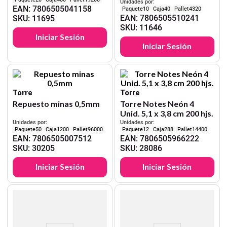
80 hjs.
Unidades por:
EAN
:
7806505041158
10
40
4320
EAN
:
7806505510241
SKU
:
11695
SKU
:
11646
Iniciar Sesión
Iniciar Sesión
Torre
Torre
Repuesto minas 0,5mm
Torre Notes Neón 4
Unid. 5,1 x 3,8 cm 200 hjs.
Unidades por:
Unidades por:
50
1200
96000
12
288
14400
EAN
:
7806505007512
EAN
:
7806505966222
SKU
:
30205
SKU
:
28086
Iniciar Sesión
Iniciar Sesión