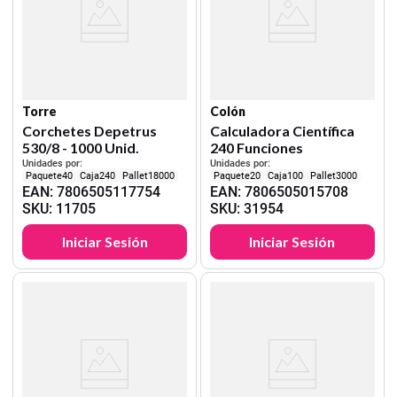
Torre
Colón
Corchetes Depetrus
Calculadora Científica
530/8 - 1000 Unid.
240 Funciones
Unidades por:
Unidades por:
40
240
18000
20
100
3000
EAN
:
7806505117754
EAN
:
7806505015708
SKU
:
11705
SKU
:
31954
Iniciar Sesión
Iniciar Sesión