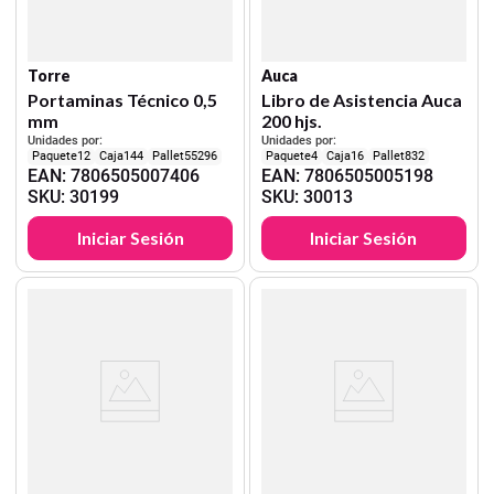
Torre
Auca
Portaminas Técnico 0,5
Libro de Asistencia Auca
mm
200 hjs.
Unidades por:
Unidades por:
12
144
55296
4
16
832
EAN
:
7806505007406
EAN
:
7806505005198
SKU
:
30199
SKU
:
30013
Iniciar Sesión
Iniciar Sesión