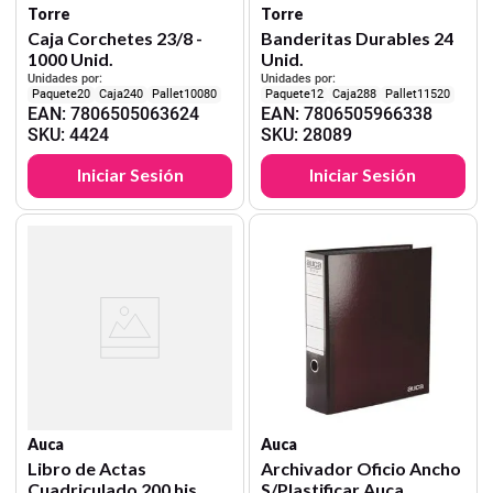
Torre
Torre
Caja Corchetes 23/8 -
Banderitas Durables 24
1000 Unid.
Unid.
Unidades por:
Unidades por:
20
240
10080
12
288
11520
EAN
:
7806505063624
EAN
:
7806505966338
SKU
:
4424
SKU
:
28089
Iniciar Sesión
Iniciar Sesión
Auca
Auca
Libro de Actas
Archivador Oficio Ancho
Cuadriculado 200 hjs.
S/Plastificar Auca