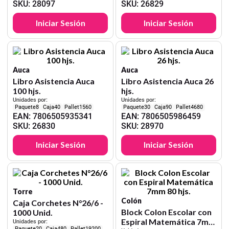
SKU
:
28097
SKU
:
26829
Iniciar Sesión
Iniciar Sesión
Auca
Auca
Libro Asistencia Auca
Libro Asistencia Auca 26
100 hjs.
hjs.
Unidades por:
Unidades por:
8
40
1560
30
90
4680
EAN
:
7806505935341
EAN
:
7806505986459
SKU
:
26830
SKU
:
28970
Iniciar Sesión
Iniciar Sesión
Torre
Colón
Caja Corchetes N°26/6 -
Block Colon Escolar con
1000 Unid.
Espiral Matemática 7mm
Unidades por:
20
480
19200