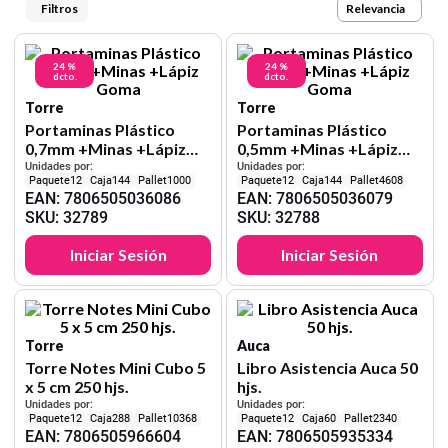
9
.
croquera
Relevancia
10
.
lapiz
24 %
24 %
dcto.
dcto.
Torre
Torre
Portaminas Plástico
Portaminas Plástico
0,7mm +Minas +Lápiz
0,5mm +Minas +Lápiz
Goma
Goma
Unidades por:
Unidades por:
12
144
1000
12
144
4608
EAN
:
7806505036086
EAN
:
7806505036079
SKU
:
32789
SKU
:
32788
Iniciar Sesión
Iniciar Sesión
Torre
Auca
Torre Notes Mini Cubo 5
Libro Asistencia Auca 50
x 5 cm 250 hjs.
hjs.
Unidades por:
Unidades por:
12
288
10368
12
60
2340
EAN
:
7806505966604
EAN
:
7806505935334