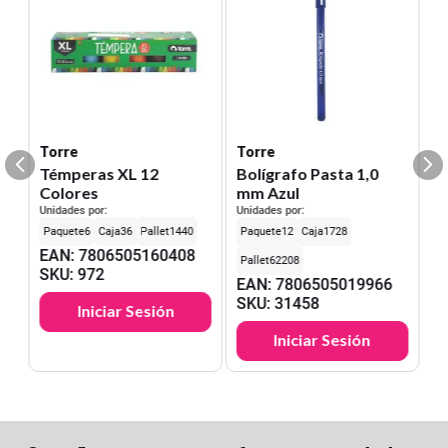
Torre
Torre
Témperas XL 12
Bolígrafo Pasta 1,0
Colores
mm Azul
Unidades por:
Unidades por:
6
36
1440
12
1728
EAN
:
7806505160408
62208
SKU
:
972
EAN
:
7806505019966
SKU
:
31458
Iniciar Sesión
Iniciar Sesión