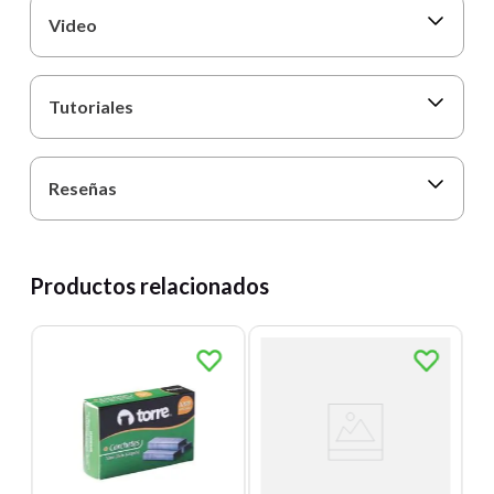
Video
Tutoriales
Reseñas
Productos relacionados
T
-
1
5
Un
E