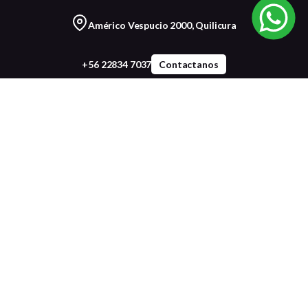
Américo Vespucio 2000, Quilicura
+56 22834 7037
Contactanos
Somos torre
Servicio al cliente
Certificaciones