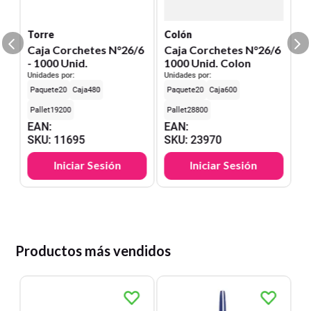
S
Torre
Colón
Caja Corchetes N°26/6
Caja Corchetes N°26/6
- 1000 Unid.
1000 Unid. Colon
Unidades por:
Unidades por:
20
480
20
600
19200
28800
EAN
:
EAN
:
SKU
:
11695
SKU
:
23970
Iniciar Sesión
Iniciar Sesión
Productos más vendidos