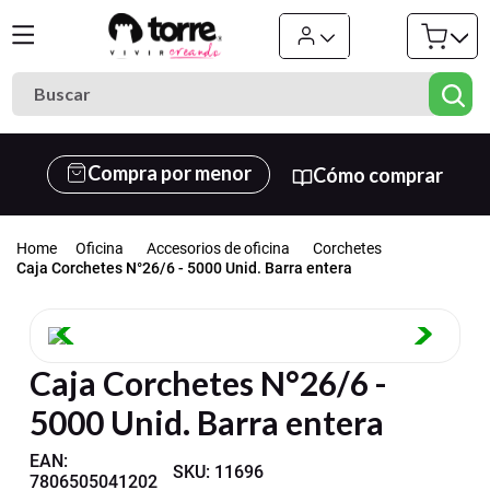
Buscar
Términos más buscados
Compra por menor
Cómo comprar
1
.
cuaderno
2
.
carpeta
Oficina
Accesorios de oficina
Corchetes
3
.
goma eva
Caja Corchetes N°26/6 - 5000 Unid. Barra entera
4
.
village
5
.
cuadernos
Caja Corchetes N°26/6 -
6
.
estuche
5000 Unid. Barra entera
7
.
harry potter
8
.
carpetas
EAN
:
SKU
:
11696
7806505041202