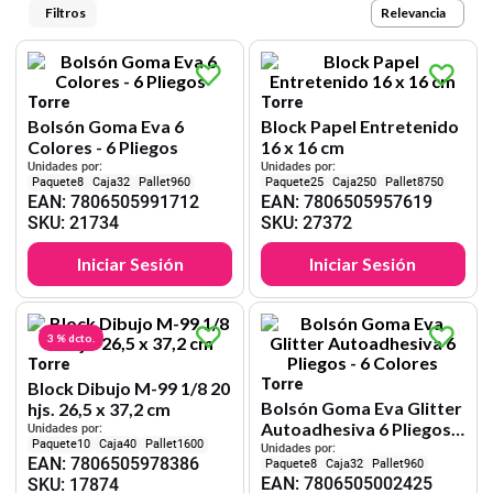
9
.
harry potter
Relevancia
10
.
lapiz
Torre
Torre
Bolsón Goma Eva 6
Block Papel Entretenido
Colores - 6 Pliegos
16 x 16 cm
Unidades por:
Unidades por:
8
32
960
25
250
8750
EAN
:
7806505991712
EAN
:
7806505957619
SKU
:
21734
SKU
:
27372
Iniciar Sesión
Iniciar Sesión
3 %
dcto.
Torre
Torre
Block Dibujo M-99 1/8 20
Bolsón Goma Eva Glitter
hjs. 26,5 x 37,2 cm
Autoadhesiva 6 Pliegos -
Unidades por:
10
40
1600
6 Colores
Unidades por:
EAN
:
7806505978386
8
32
960
EAN
:
7806505002425
SKU
:
17874