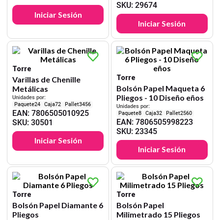
SKU
:
29674
Iniciar Sesión
Iniciar Sesión
Torre
Torre
Varillas de Chenille
Bolsón Papel Maqueta 6
Metálicas
Pliegos - 10 Diseño eños
Unidades por:
24
72
3456
Unidades por:
EAN
:
7806505010925
8
32
2560
EAN
:
7806505998223
SKU
:
30501
SKU
:
23345
Iniciar Sesión
Iniciar Sesión
Torre
Torre
Bolsón Papel Diamante 6
Bolsón Papel
Pliegos
Milimetrado 15 Pliegos