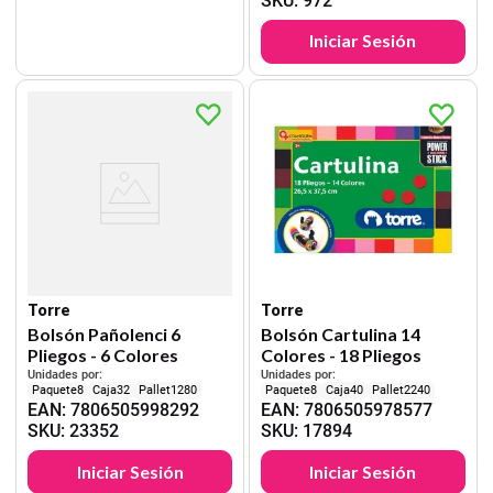
SKU
:
972
Iniciar Sesión
Torre
Torre
Bolsón Pañolenci 6
Bolsón Cartulina 14
Pliegos - 6 Colores
Colores - 18 Pliegos
Unidades por:
Unidades por:
8
32
1280
8
40
2240
EAN
:
7806505998292
EAN
:
7806505978577
SKU
:
23352
SKU
:
17894
Iniciar Sesión
Iniciar Sesión