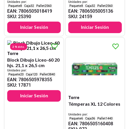
Unidades por:
Unidades por:
8
32
2560
8
32
2560
EAN
:
7806505018419
EAN
:
7806505005136
SKU
:
25390
SKU
:
24159
Iniciar Sesión
Iniciar Sesión
2 %
dcto.
Torre
Block Dibujo Liceo-60 20
hjs. 21,1 x 26,5 cm
Unidades por:
20
120
3840
EAN
:
7806505978355
SKU
:
17871
Iniciar Sesión
Torre
Témperas XL 12 Colores
Unidades por:
6
36
1440
EAN
:
7806505160408