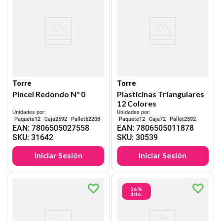
Torre
Torre
Pincel Redondo N° 0
Plasticinas Triangulares
12 Colores
Unidades por:
Unidades por:
12
2592
62208
12
72
2592
EAN
:
7806505027558
EAN
:
7806505011878
SKU
:
31642
SKU
:
30539
Iniciar Sesión
Iniciar Sesión
36 %
dcto.