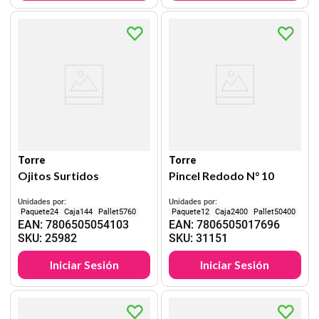
Torre
Torre
Ojitos Surtidos
Pincel Redodo N° 10
Unidades por:
Unidades por:
24
144
5760
12
2400
50400
EAN
:
7806505054103
EAN
:
7806505017696
SKU
:
25982
SKU
:
31151
Iniciar Sesión
Iniciar Sesión