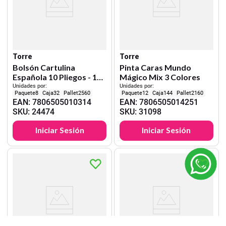
Torre
Torre
Bolsón Cartulina
Pinta Caras Mundo
Española 10 Pliegos - 10
Mágico Mix 3 Colores
Colores
Unidades por:
Unidades por:
8
32
2560
12
144
2160
EAN
:
7806505010314
EAN
:
7806505014251
SKU
:
24474
SKU
:
31098
Iniciar Sesión
Iniciar Sesión