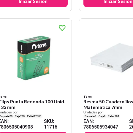
Iniciar Sesión
Iniciar Sesión
orre
Torre
Clips Punta Redonda 100 Unid.
Resma 50 Cuadernillo
- 33 mm
Matemática 7mm
nidades por:
Unidades por:
20
240
12480
8
8
384
EAN
:
SKU
:
EAN
:
S
7806505040908
11716
7806505934047
2