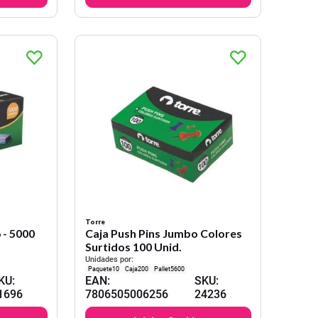
Torre
 - 5000
Caja Push Pins Jumbo Colores
Surtidos 100 Unid.
Unidades por:
10
200
5600
KU
:
EAN
:
SKU
:
1696
7806505006256
24236