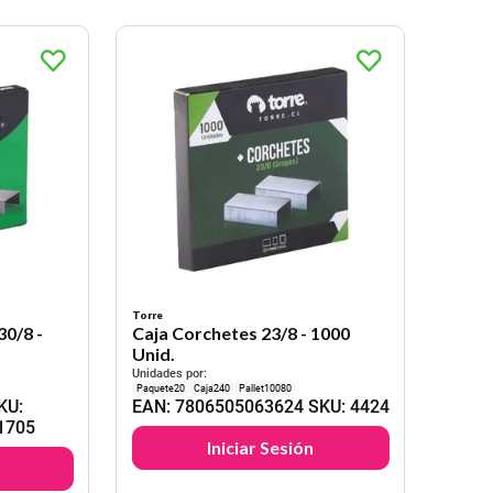
Torre
0/8 -
Caja Corchetes 23/8 - 1000
Unid.
Unidades por:
20
240
10080
KU
:
EAN
:
7806505063624
SKU
:
4424
1705
Iniciar Sesión