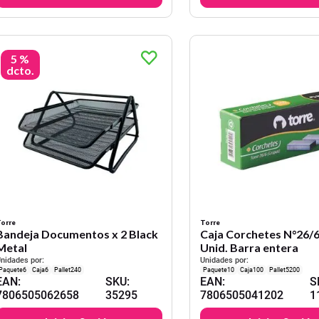
5 %
dcto.
orre
Torre
Bandeja Documentos x 2 Black
Caja Corchetes N°26/6
Metal
Unid. Barra entera
nidades por:
Unidades por:
6
6
240
10
100
5200
EAN
:
SKU
:
EAN
:
S
7806505062658
35295
7806505041202
1