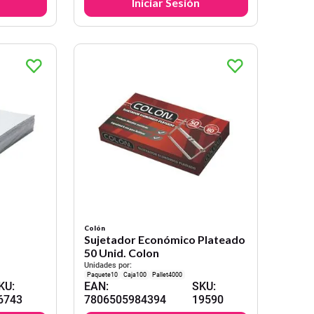
Iniciar Sesión
Colón
s
Sujetador Económico Plateado
50 Unid. Colon
Unidades por:
10
100
4000
KU
:
EAN
:
SKU
:
6743
7806505984394
19590