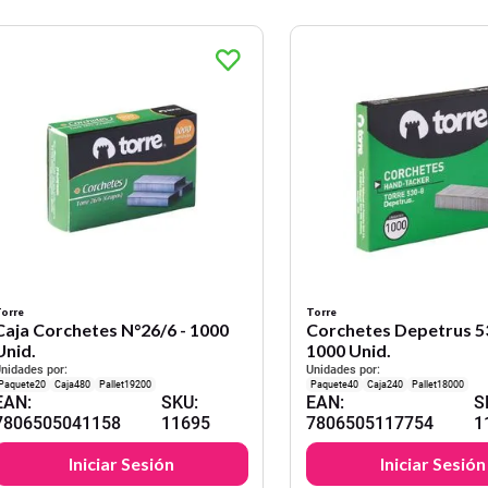
orre
Torre
Caja Corchetes N°26/6 - 1000
Corchetes Depetrus 53
Unid.
1000 Unid.
nidades por:
Unidades por:
20
480
19200
40
240
18000
EAN
:
SKU
:
EAN
:
S
7806505041158
11695
7806505117754
1
Iniciar Sesión
Iniciar Sesión