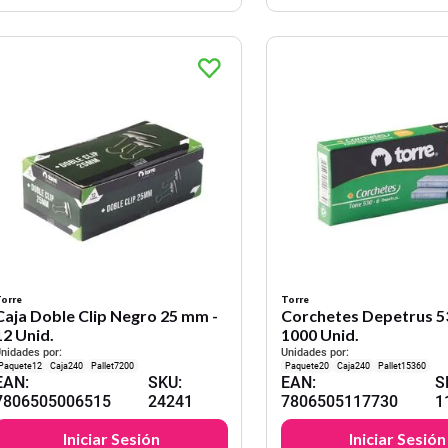
orre
Torre
Caja Doble Clip Negro 25 mm -
Corchetes Depetrus 53
12 Unid.
1000 Unid.
nidades por:
Unidades por:
12
240
7200
20
240
15360
EAN
:
SKU
:
EAN
:
S
7806505006515
24241
7806505117730
1
Iniciar Sesión
Iniciar Sesión