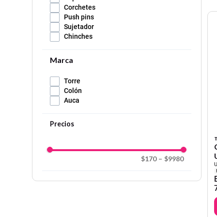
Corchetes
Push pins
Sujetador
Chinches
Marca
Torre
Colón
Auca
T
$170
–
$9980
U