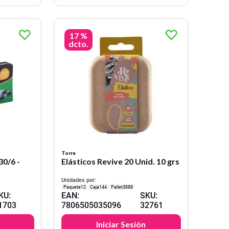
17 %
dcto.
Torre
0/6 -
Elásticos Revive 20 Unid. 10 grs
Unidades por:
12
144
3888
KU
:
EAN
:
SKU
:
1703
7806505035096
32761
Iniciar Sesión