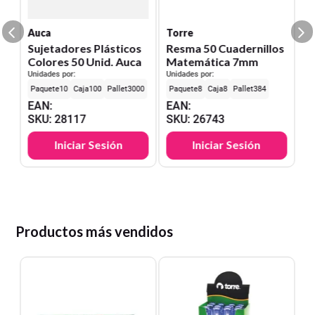
S
Auca
Torre
Sujetadores Plásticos
Resma 50 Cuadernillos
Colores 50 Unid. Auca
Matemática 7mm
Unidades por:
Unidades por:
10
100
3000
8
8
384
EAN
:
EAN
:
SKU
:
28117
SKU
:
26743
Iniciar Sesión
Iniciar Sesión
Productos más vendidos