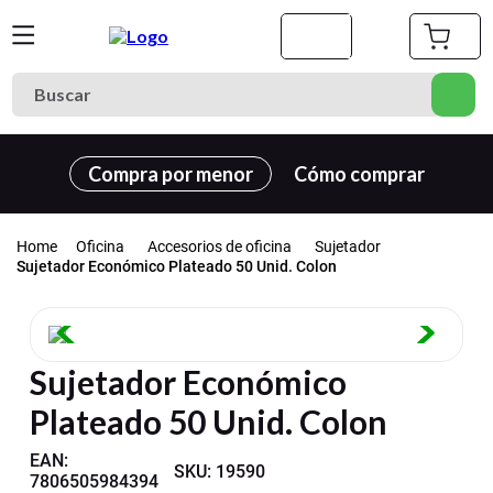
Buscar
Términos más buscados
Compra por menor
Cómo comprar
1
.
cuaderno
2
.
carpeta
Oficina
Accesorios de oficina
Sujetador
3
.
cuadernos
Sujetador Económico Plateado 50 Unid. Colon
4
.
estuche
5
.
village
Sujetador Económico
6
.
lapiz
Plateado 50 Unid. Colon
7
.
carpetas
8
.
goma eva
EAN
:
SKU
:
19590
7806505984394