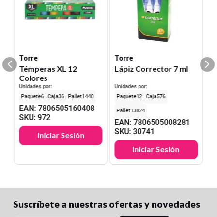
Torre
Torre
Témperas XL 12
Lápiz Corrector 7 ml
Colores
Unidades por:
Unidades por:
6
36
1440
12
576
EAN
:
7806505160408
13824
SKU
:
972
EAN
:
7806505008281
SKU
:
30741
Iniciar Sesión
Iniciar Sesión
Suscríbete a nuestras ofertas y novedades