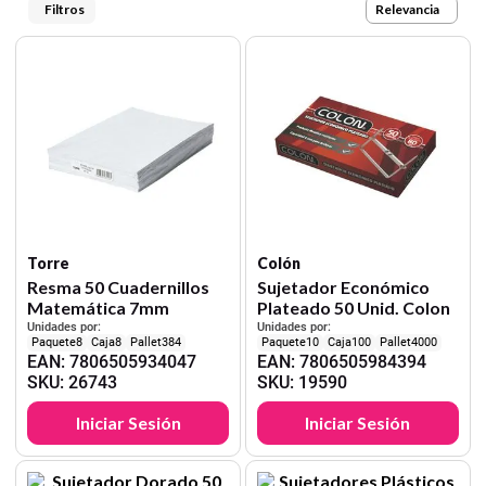
9
.
cartulina
Relevancia
10
.
lapiz
Torre
Colón
Resma 50 Cuadernillos
Sujetador Económico
Matemática 7mm
Plateado 50 Unid. Colon
Unidades por:
Unidades por:
8
8
384
10
100
4000
EAN
:
7806505934047
EAN
:
7806505984394
SKU
:
26743
SKU
:
19590
Iniciar Sesión
Iniciar Sesión