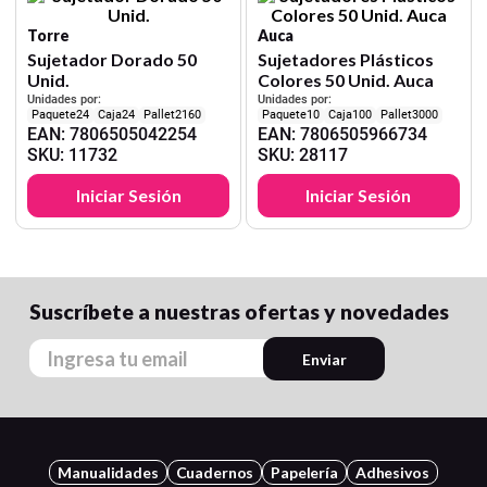
Torre
Auca
Sujetador Dorado 50
Sujetadores Plásticos
Unid.
Colores 50 Unid. Auca
Unidades por:
Unidades por:
24
24
2160
10
100
3000
EAN
:
7806505042254
EAN
:
7806505966734
SKU
:
11732
SKU
:
28117
Iniciar Sesión
Iniciar Sesión
Suscríbete a nuestras ofertas y novedades
Enviar
Manualidades
Cuadernos
Papelería
Adhesivos