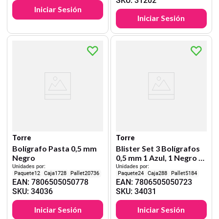
SKU
:
31202
Iniciar Sesión
Iniciar Sesión
Torre
Torre
Bolígrafo Pasta 0,5 mm
Blister Set 3 Bolígrafos
Negro
0,5 mm 1 Azul, 1 Negro y
1 Rojo
Unidades por:
Unidades por:
12
1728
20736
24
288
5184
EAN
:
7806505050778
EAN
:
7806505050723
SKU
:
34036
SKU
:
34031
Iniciar Sesión
Iniciar Sesión