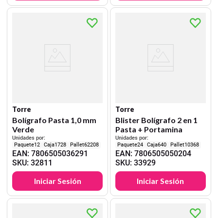
Torre
Torre
Bolígrafo Pasta 1,0 mm
Blister Bolígrafo 2 en 1
Verde
Pasta + Portamina
Unidades por:
Unidades por:
12
1728
62208
24
640
10368
EAN
:
7806505036291
EAN
:
7806505050204
SKU
:
32811
SKU
:
33929
Iniciar Sesión
Iniciar Sesión