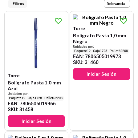
9
.
carpetas
Relevancia
10
.
lapiz
Torre
Bolígrafo Pasta 1,0 mm
Negro
Unidades por:
12
1728
62208
EAN
:
7806505019973
SKU
:
31460
Iniciar Sesión
Torre
Bolígrafo Pasta 1,0 mm
Azul
Unidades por:
12
1728
62208
EAN
:
7806505019966
SKU
:
31458
Iniciar Sesión