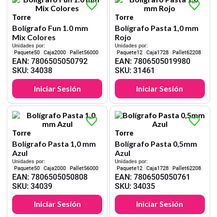
Torre
Torre
Bolígrafo Fun 1.0 mm
Bolígrafo Pasta 1,0 mm
Mix Colores
Rojo
Unidades por:
Unidades por:
50
2000
56000
12
1728
62208
EAN
:
7806505050792
EAN
:
7806505019980
SKU
:
34038
SKU
:
31461
Iniciar Sesión
Iniciar Sesión
Torre
Torre
Bolígrafo Pasta 1,0 mm
Bolígrafo Pasta 0,5mm
Azul
Azul
Unidades por:
Unidades por:
50
2000
56000
12
1728
62208
EAN
:
7806505050808
EAN
:
7806505050761
SKU
:
34039
SKU
:
34035
Iniciar Sesión
Iniciar Sesión