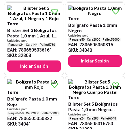
Torre
Torre
Bolígrafo Pasta 1,0mm
Blister Set 3 Bolígrafos
Negro
Pasta 1,0 mm 1 Azul, 1
Unidades por:
50
2000
56000
Negro y 1 Rojo
Unidades por:
EAN
:
7806505050815
24
144
5760
EAN
:
7806505036161
SKU
:
34040
SKU
:
32808
Iniciar Sesión
Iniciar Sesión
Torre
Torre
Bolígrafo Pasta 1,0 mm
Blister Set 5 Bolígrafos
Rojo
Pasta 1,0 mm Negro
Unidades por:
50
2000
56000
Cuerpo Pastel
Unidades por:
EAN
:
7806505050822
24
288
6048
EAN
:
7806505016750
SKU
:
34041