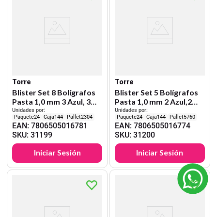
Torre
Torre
Blister Set 8 Bolígrafos
Blister Set 5 Bolígrafos
Pasta 1,0 mm 3 Azul, 3
Pasta 1,0 mm 2 Azul,2
Negro y 2 Rojo
Negro y 1 Rojo
Unidades por:
Unidades por:
24
144
2304
24
144
5760
EAN
:
7806505016781
EAN
:
7806505016774
SKU
:
31199
SKU
:
31200
Iniciar Sesión
Iniciar Sesión