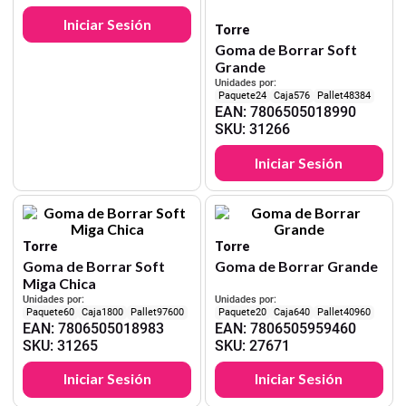
Iniciar Sesión
Torre
Goma de Borrar Soft
Grande
Unidades por:
24
576
48384
EAN
:
7806505018990
SKU
:
31266
Iniciar Sesión
Torre
Torre
Goma de Borrar Soft
Goma de Borrar Grande
Miga Chica
Unidades por:
Unidades por:
60
1800
97600
20
640
40960
EAN
:
7806505018983
EAN
:
7806505959460
SKU
:
31265
SKU
:
27671
Iniciar Sesión
Iniciar Sesión