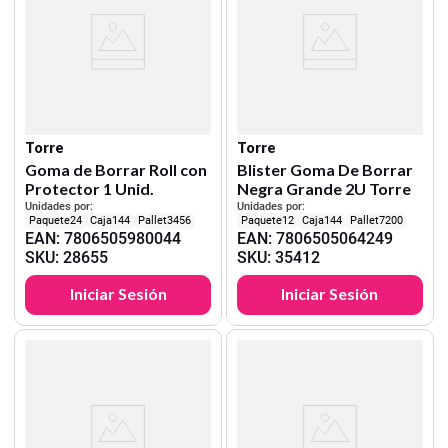
Torre
Torre
Goma de Borrar Roll con
Blister Goma De Borrar
Protector 1 Unid.
Negra Grande 2U Torre
Unidades por:
Unidades por:
24
144
3456
12
144
7200
EAN
:
7806505980044
EAN
:
7806505064249
SKU
:
28655
SKU
:
35412
Iniciar Sesión
Iniciar Sesión