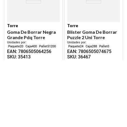
Torre
Torre
Goma De Borrar Negra
Blister Goma De Borrar
Grande Pdq Torre
Puzzle 2 Uni Torre
Unidades por:
Unidades por:
20
400
51200
24
288
0
EAN
:
7806505064256
EAN
:
7806505074675
SKU
:
35413
SKU
:
36467
Iniciar Sesión
Iniciar Sesión
4 %
dcto.
1 %
dcto.