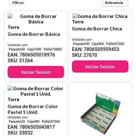
9
.
carpetas
Relevancia
10
.
lapiz
Torre
Torre
Goma de Borrar Chica
Goma de Borrar Básica
Unidades por:
30
960
67200
Unidades por:
EAN
:
7806505959453
50
1200
76800
EAN
:
7806505018976
SKU
:
27670
SKU
:
31264
Iniciar Sesión
Iniciar Sesión
Torre
Goma de Borrar Color
Pastel 1 Unid.
Unidades por:
20
480
87360
EAN
:
7806505043817
SKU
:
33032