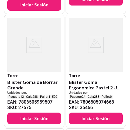
Iniciar Sesión
Torre
Torre
Blister Goma de Borrar
Blister Goma
Grande
Ergonomica Pastel 2 Uni
Torre
Unidades por:
Unidades por:
12
288
11520
24
288
0
EAN
:
7806505959507
EAN
:
7806505074668
SKU
:
27675
SKU
:
36466
Iniciar Sesión
Iniciar Sesión