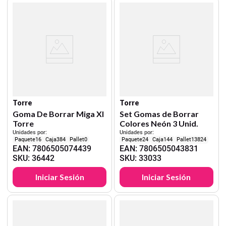
Torre
Torre
Goma De Borrar Miga Xl
Set Gomas de Borrar
Torre
Colores Neón 3 Unid.
Unidades por:
Unidades por:
16
384
0
24
144
13824
EAN
:
7806505074439
EAN
:
7806505043831
SKU
:
36442
SKU
:
33033
Iniciar Sesión
Iniciar Sesión