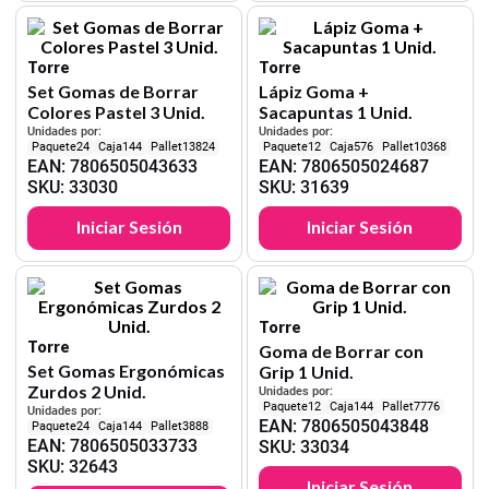
Torre
Torre
Set Gomas de Borrar
Lápiz Goma +
Colores Pastel 3 Unid.
Sacapuntas 1 Unid.
Unidades por:
Unidades por:
24
144
13824
12
576
10368
EAN
:
7806505043633
EAN
:
7806505024687
SKU
:
33030
SKU
:
31639
Iniciar Sesión
Iniciar Sesión
Torre
Torre
Goma de Borrar con
Set Gomas Ergonómicas
Grip 1 Unid.
Zurdos 2 Unid.
Unidades por:
12
144
7776
Unidades por:
EAN
:
7806505043848
24
144
3888
EAN
:
7806505033733
SKU
:
33034
SKU
:
32643
Iniciar Sesión