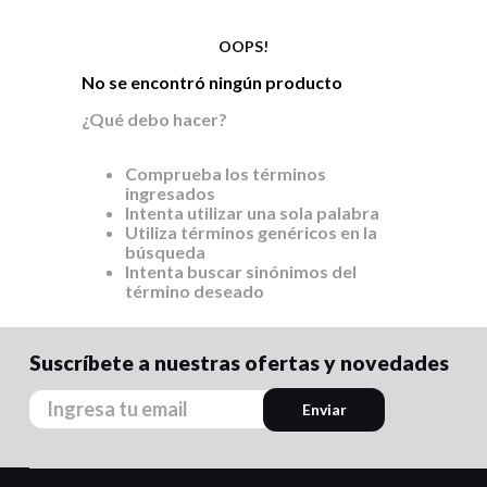
9
.
carpetas
10
.
lapiz
OOPS!
No se encontró ningún producto
¿Qué debo hacer?
Comprueba los términos
ingresados
Intenta utilizar una sola palabra
Utiliza términos genéricos en la
búsqueda
Intenta buscar sinónimos del
término deseado
Suscríbete a nuestras ofertas y novedades
Enviar