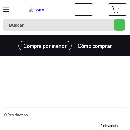
Buscar
Términos más buscados
Compra por menor
Cómo comprar
1
.
cuaderno
2
.
carpeta
3
.
goma eva
4
.
village
5
.
cuadernos
6
.
estuche
7
.
cartulina
0
Productos
8
.
harry potter
Relevancia