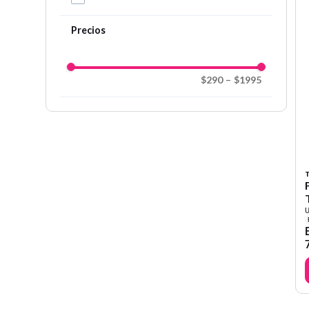
$290
–
$1995
T
U