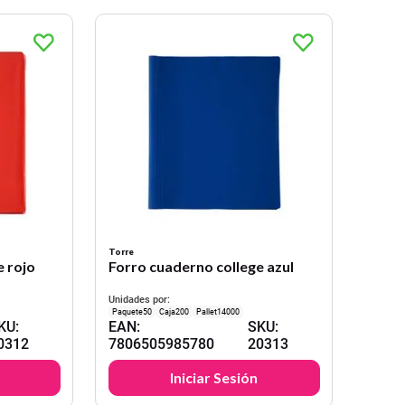
Torre
e rojo
Forro cuaderno college azul
Unidades por:
50
200
14000
KU
:
EAN
:
SKU
:
0312
7806505985780
20313
Iniciar Sesión