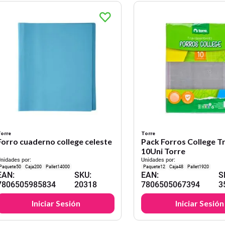
orre
Torre
Forro cuaderno college celeste
Pack Forros College T
10Uni Torre
nidades por:
Unidades por:
50
200
14000
12
48
1920
EAN
:
SKU
:
EAN
:
S
7806505985834
20318
7806505067394
3
Iniciar Sesión
Iniciar Sesión