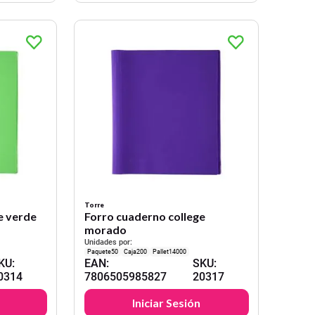
Torre
e verde
Forro cuaderno college
morado
Unidades por:
50
200
14000
KU
:
EAN
:
SKU
:
0314
7806505985827
20317
Iniciar Sesión