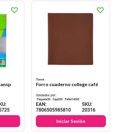
Torre
ransp
Forro cuaderno college café
Unidades por:
50
200
14000
KU
:
EAN
:
SKU
:
5725
7806505985810
20316
Iniciar Sesión