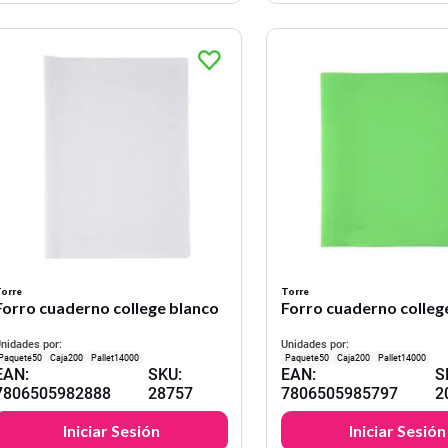
orre
Torre
Forro cuaderno college blanco
Forro cuaderno colleg
nidades por:
Unidades por:
50
200
14000
50
200
14000
EAN
:
SKU
:
EAN
:
S
7806505982888
28757
7806505985797
2
Iniciar Sesión
Iniciar Sesión