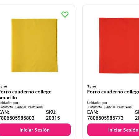
orre
Torre
Forro cuaderno college
Forro cuaderno colleg
amarillo
nidades por:
Unidades por:
50
200
14000
50
200
14000
EAN
:
SKU
:
EAN
:
S
7806505985803
20315
7806505985773
2
Iniciar Sesión
Iniciar Sesión