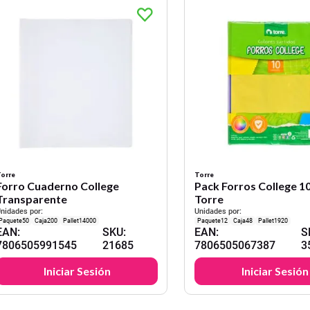
orre
Torre
Forro Cuaderno College
Pack Forros College 1
Transparente
Torre
nidades por:
Unidades por:
50
200
14000
12
48
1920
EAN
:
SKU
:
EAN
:
S
7806505991545
21685
7806505067387
3
Iniciar Sesión
Iniciar Sesión