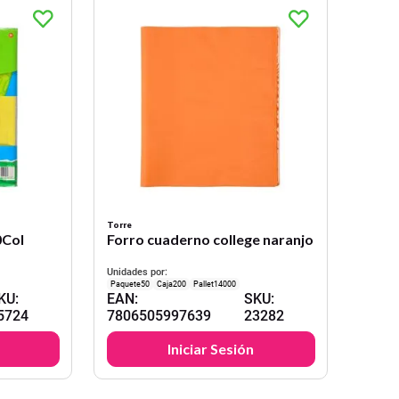
Torre
0Col
Forro cuaderno college naranjo
Unidades por:
50
200
14000
KU
:
EAN
:
SKU
:
5724
7806505997639
23282
Iniciar Sesión