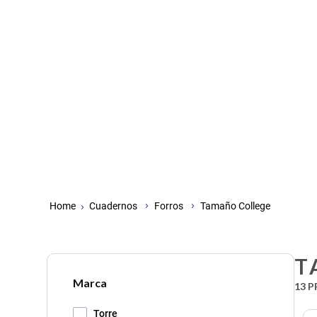
Cuadernos
Forros
Tamaño College
T
Marca
13
P
Torre