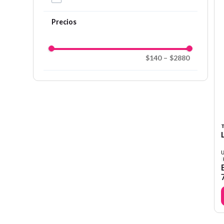
$140
–
$2880
T
U