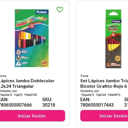
orre
Torre
Lápices Jumbo Doblecolor
Set Lápices Jumbo Tri
12x24 Triangular
Bicolor Grafito-Rojo 6
nidades por:
Unidades por:
12
72
2160
12
144
6912
EAN
:
SKU
:
EAN
:
S
7806505007666
30218
7806505017443
3
Iniciar Sesión
Iniciar Sesión