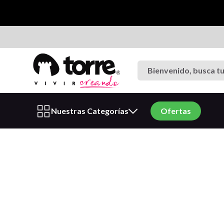
Bienvenido, busca tu p
Términos más buscados
Nuestras Categorías
Ofertas
1
.
cuaderno
2
.
carpeta
3
.
goma eva
4
.
village
5
.
cuadernos
6
.
estuche
7
.
harry potter