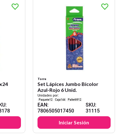
Torre
2x24
Set Lápices Jumbo Bicolor
Azul-Rojo 6 Unid.
Unidades por:
12
144
6912
KU
:
EAN
:
SKU
:
8178
7806505017450
31115
Iniciar Sesión