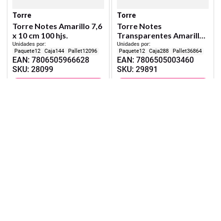
Torre
Torre
Torre Notes Amarillo 7,6
Torre Notes
x 10 cm 100 hjs.
Transparentes Amarillas
7,6 x 5 cm 50 hjs.
Unidades por:
Unidades por:
12
144
12096
12
288
36864
EAN
:
7806505966628
EAN
:
7806505003460
SKU
:
28099
SKU
:
29891
Iniciar Sesión
Iniciar Sesión
Torre
Torre
Torre Notes Cubo 7,6 x
Torre Notes Cubo