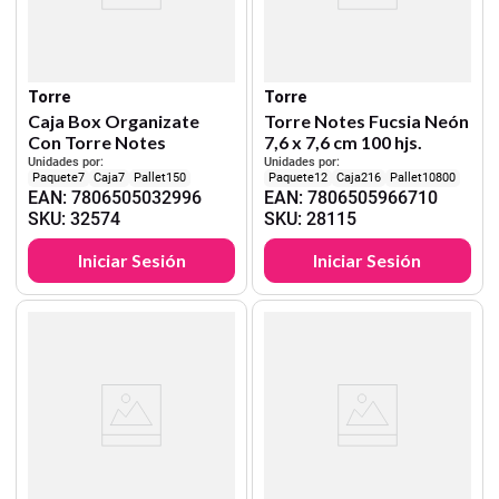
Torre
Torre
Caja Box Organizate
Torre Notes Fucsia Neón
Con Torre Notes
7,6 x 7,6 cm 100 hjs.
Unidades por:
Unidades por:
7
7
150
12
216
10800
EAN
:
7806505032996
EAN
:
7806505966710
SKU
:
32574
SKU
:
28115
Iniciar Sesión
Iniciar Sesión