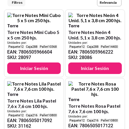
9
.
croquera
Relevancia
10
.
lapiz
Torre
Torre
Torre Notes Mini Cubo 5
Torre Notes Neón 4
x 5 cm 250 hjs.
Unid. 5,1 x 3,8 cm 200 hjs.
Unidades por:
Unidades por:
12
288
10368
12
288
14400
EAN
:
7806505966604
EAN
:
7806505966222
SKU
:
28097
SKU
:
28086
Iniciar Sesión
Iniciar Sesión
Torre
Torre
Torre Notes Lila Pastel
Torre Notes Rosa Pastel
7,6 x 7,6 cm 100 hjs.
7,6 x 7,6 cm 100 hjs.
Unidades por:
12
216
10800
Unidades por:
EAN
:
7806505017092
12
216
10800
EAN
:
7806505017122
SKU
:
31162