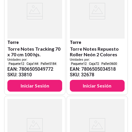
Torre
Torre
Torre Notes Tracking 70
Torre Notes Repuesto
x 70 cm 100 hjs.
Roller Neón 2 Colores
Unidades por:
Unidades por:
12
144
5184
12
72
3600
EAN
:
7806505049772
EAN
:
7806505034518
SKU
:
33810
SKU
:
32678
Iniciar Sesión
Iniciar Sesión