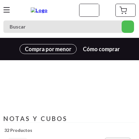
Buscar
Términos más buscados
Compra por menor
Cómo comprar
1
.
cuaderno
2
.
carpeta
3
.
goma eva
4
.
village
5
.
cuadernos
6
.
estuche
NOTAS Y CUBOS
7
.
cartulina
8
.
harry potter
32
Productos