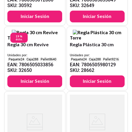
SKU
:
30592
SKU
:
32649
Iniciar Sesión
Iniciar Sesión
19 %
Torre
Torre
dcto.
Regla 30 cm Revive
Regla Plástica 30 cm
Unidades por:
Unidades por:
24
288
8640
24
288
9216
EAN
:
7806505033856
EAN
:
7806505980129
SKU
:
32650
SKU
:
28662
Iniciar Sesión
Iniciar Sesión