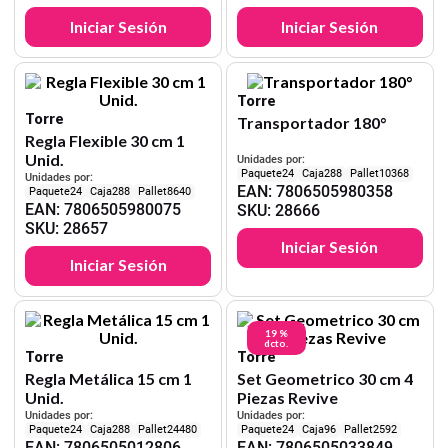
Iniciar Sesión
Iniciar Sesión
Torre
Torre
Transportador 180°
Regla Flexible 30 cm 1
Unid.
Unidades por:
24
288
10368
Unidades por:
EAN
:
7806505980358
24
288
8640
EAN
:
7806505980075
SKU
:
28666
SKU
:
28657
Iniciar Sesión
Iniciar Sesión
19 %
dcto.
Torre
Torre
Regla Metálica 15 cm 1
Set Geometrico 30 cm 4
Unid.
Piezas Revive
Unidades por:
Unidades por:
24
288
24480
24
96
2592
EAN
:
7806505012806
EAN
:
7806505033849