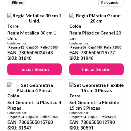
9
.
cartulina
Relevancia
10
.
lapiz
Torre
Colón
Regla Metálica 30 cm 1
Regla Plástica Granel 20
Unid.
cm
Unidades por:
Unidades por:
12
300
10800
36
1440
72000
EAN
:
7806505024748
EAN
:
7806505015777
SKU
:
31640
SKU
:
31946
Iniciar Sesión
Iniciar Sesión
Colón
Torre
Set Geometría Plástico 4
Set Geometría Flexible
Piezas
15 cm 3 Piezas
Unidades por:
Unidades por:
24
288
10368
24
96
4800
EAN
:
7806505015760
EAN
:
7806505012790
SKU
:
31947
SKU
:
30591