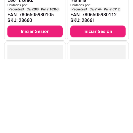
Unidades por:
Unidades por:
24
288
10368
24
144
6912
EAN
:
7806505980105
EAN
:
7806505980112
SKU
:
28660
SKU
:
28661
Iniciar Sesión
Iniciar Sesión
Torre
Colón
Set Geometría 30 cm 4
Regla Plástica 20 cm
Unid.
Unidades por:
Unidades por:
24
96
2880
100
1000
EAN
:
7806505034877
55000