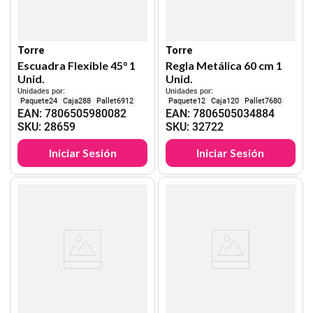
Torre
Torre
Escuadra Flexible 45° 1
Regla Metálica 60 cm 1
Unid.
Unid.
Unidades por:
Unidades por:
24
288
6912
12
120
7680
EAN
:
7806505980082
EAN
:
7806505034884
SKU
:
28659
SKU
:
32722
Iniciar Sesión
Iniciar Sesión