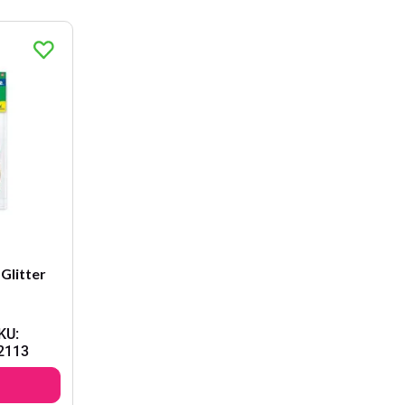
Glitter
KU
:
2113