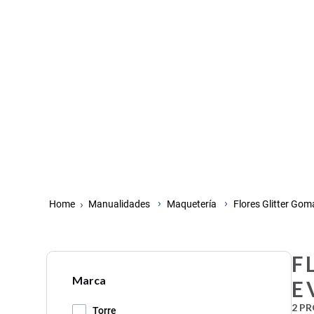
Manualidades
Maquetería
Flores Glitter Gom
F
Marca
E
2
PR
Torre