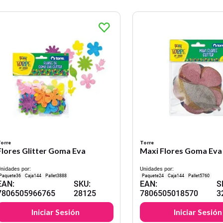
orre
Torre
Flores Glitter Goma Eva
Maxi Flores Goma Eva 
nidades por:
Unidades por:
36
144
3888
24
144
5760
EAN
:
SKU
:
EAN
:
S
7806505966765
28125
7806505018570
3
Iniciar Sesión
Iniciar Sesión