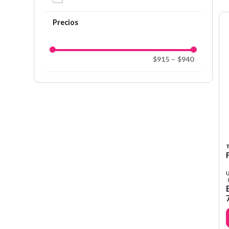
$915
–
$940
T
U