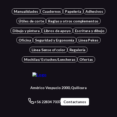
Manualidades
Cuadernos
Papelería
Adhesivos
Útiles de corte
Reglas y otros complementos
Dibujo y pintura
Libros de apoyo
Escritura y dibujo
Oficina
Seguridad y Ergonomía
Línea Pekes
Línea Sense of color
Regalería
Mochilas/ Estuches/Loncheras
Ofertas
Américo Vespucio 2000, Quilicura
+56 22834 7037
Contactanos