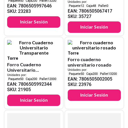
50
200
13200
Torre
Unidades por:
EAN
:
7806505997646
12
48
0
EAN
:
7806505067417
SKU
:
23283
SKU
:
35727
Iniciar Sesión
Iniciar Sesión
Torre
Torre
Forro cuaderno
Forro Cuaderno
universitario rosado
Universitario
Unidades por:
50
200
13200
Transparente
Unidades por:
EAN
:
7806505002005
50
200
12000
EAN
:
7806505992344
SKU
:
23976
SKU
:
21905
Iniciar Sesión
Iniciar Sesión