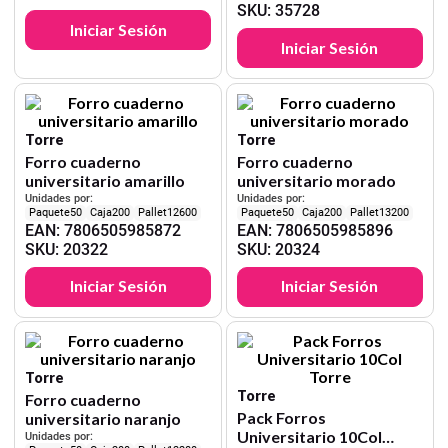
SKU
:
35728
Iniciar Sesión
Iniciar Sesión
Torre
Torre
Forro cuaderno
Forro cuaderno
universitario amarillo
universitario morado
Unidades por:
Unidades por:
50
200
12600
50
200
13200
EAN
:
7806505985872
EAN
:
7806505985896
SKU
:
20322
SKU
:
20324
Iniciar Sesión
Iniciar Sesión
Torre
Torre
Forro cuaderno
Pack Forros
universitario naranjo
Universitario 10Col
Unidades por: