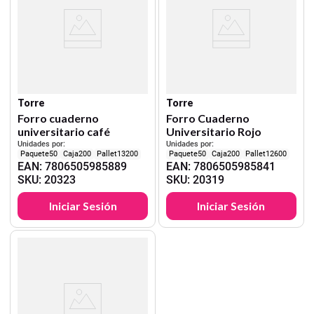
Torre
Torre
Forro cuaderno
Forro Cuaderno
universitario café
Universitario Rojo
Unidades por:
Unidades por:
50
200
13200
50
200
12600
EAN
:
7806505985889
EAN
:
7806505985841
SKU
:
20323
SKU
:
20319
Iniciar Sesión
Iniciar Sesión