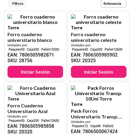
9
.
cartulina
Relevancia
10
.
lapiz
Torre
Torre
Forro cuaderno
Forro cuaderno
universitario blanco
universitario celeste
Unidades por:
Unidades por:
50
200
13200
50
200
12600
EAN
:
7806505982871
EAN
:
7806505985902
SKU
:
28756
SKU
:
20325
Iniciar Sesión
Iniciar Sesión
Torre
Torre
Forro Cuaderno
Pack Forros
Universitario Azul
Universitario Transp.
Unidades por:
50
200
12600
10Uni Torre
Unidades por:
EAN
:
7806505985858
12
48
0
EAN
:
7806505067424
SKU
:
20320