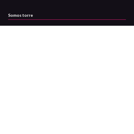
Somos torre
Servicio al cliente
Certificaciones
Medios de pago
ATENCIÓN AL CLIENTE
Contáctanos via whatsapp: +56 9
5872 4625