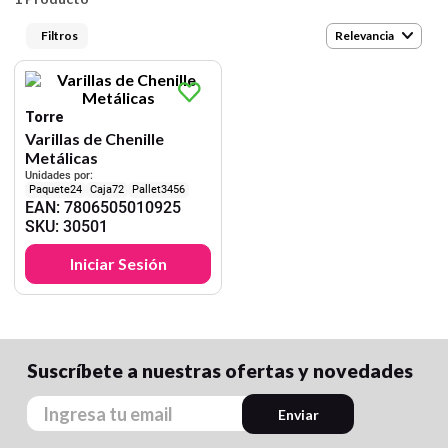
9
.
cartulina
Relevancia
10
.
lapiz
Torre
Varillas de Chenille
Metálicas
Unidades por:
24
72
3456
EAN
:
7806505010925
SKU
:
30501
Iniciar Sesión
Suscríbete a nuestras ofertas y novedades
Enviar