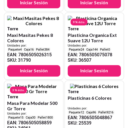
Iniciar Sesión
Iniciar Sesión
9 %
dcto.
Torre
Torre
Maxi Masitas Pekes 8
Plasticina Organica Ext
Colores
Suave 12U Torre
Unidades por:
Unidades por:
4
16
384
24
144
0
EAN
:
7806505026315
EAN
:
7806505075078
SKU
:
31790
SKU
:
36507
Iniciar Sesión
Iniciar Sesión
3 %
dcto.
Torre
Torre
Plasticinas 6 Colores
Masa Para Modelar 500
Gr Torre
Unidades por:
12
96
9216
Unidades por:
EAN
:
7806505048867
15
30
1800
EAN
:
7806505058859
SKU
:
25539