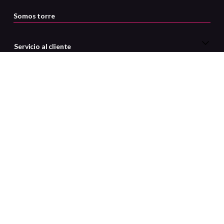
Somos torre
Servicio al cliente
Certificaciones
Medios de pago
ATENCIÓN AL CLIENTE