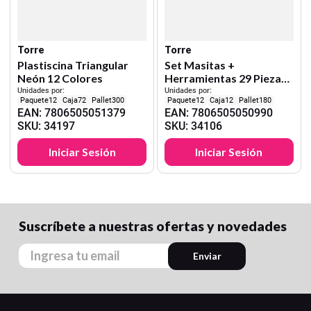
Torre
Torre
Plastiscina Triangular
Set Masitas +
Neón 12 Colores
Herramientas 29 Piezas
Pekes
Unidades por:
Unidades por:
12
72
300
12
12
180
EAN
:
7806505051379
EAN
:
7806505050990
SKU
:
34197
SKU
:
34106
Iniciar Sesión
Iniciar Sesión
Suscríbete a nuestras ofertas y novedades
Enviar