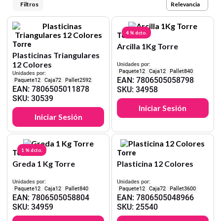
9
.
cartulina
Relevancia
10
.
lapiz
4 %
dcto.
Torre
Torre
Arcilla 1Kg Torre
Plasticinas Triangulares
12 Colores
Unidades por:
12
12
840
Unidades por:
EAN
:
7806505058798
12
72
2592
EAN
:
7806505011878
SKU
:
34958
SKU
:
30539
Iniciar Sesión
Iniciar Sesión
1 %
dcto.
Torre
Torre
Greda 1 Kg Torre
Plasticina 12 Colores
Unidades por:
Unidades por:
12
12
840
12
72
3600
EAN
:
7806505058804
EAN
:
7806505048966
SKU
:
34959
SKU
:
25540