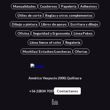
Manualidades
Cuadernos
Papelería
Adhesivos
Útiles de corte
Reglas y otros complementos
Dibujo y pintura
Libros de apoyo
Escritura y dibujo
Oficina
Seguridad y Ergonomía
Línea Pekes
Línea Sense of color
Regalería
Mochilas/ Estuches/Loncheras
Ofertas
Américo Vespucio 2000, Quilicura
+56 22834 7037
Contactanos