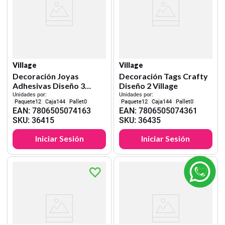
Village
Village
Decoración Joyas
Decoración Tags Crafty
Adhesivas Diseño 3
Diseño 2 Village
Village
Unidades por:
Unidades por:
12
144
0
12
144
0
EAN
:
7806505074163
EAN
:
7806505074361
SKU
:
36415
SKU
:
36435
Iniciar Sesión
Iniciar Sesión