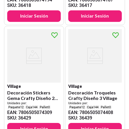
SKU
:
36418
SKU
:
36417
Iniciar Sesión
Iniciar Sesión
Village
Village
Decoración Stickers
Decoración Troqueles
Gema Crafty Diseño 2
Crafty Diseño 3 Village
Village
Unidades por:
Unidades por:
12
144
0
12
144
0
EAN
:
7806505074309
EAN
:
7806505074408
SKU
:
36429
SKU
:
36439
Iniciar Sesión
Iniciar Sesión