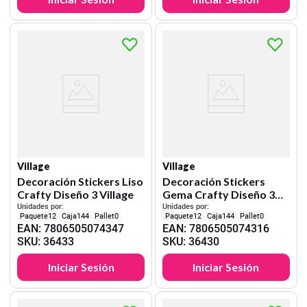
Village
Village
Decoración Stickers Liso
Decoración Stickers
Crafty Diseño 3 Village
Gema Crafty Diseño 3
Village
Unidades por:
Unidades por:
12
144
0
12
144
0
EAN
:
7806505074347
EAN
:
7806505074316
SKU
:
36433
SKU
:
36430
Iniciar Sesión
Iniciar Sesión