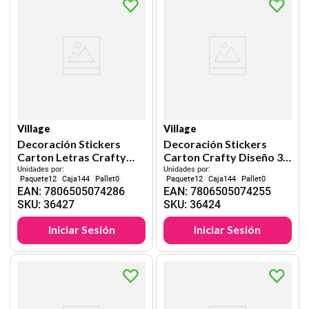
Village
Village
Decoración Stickers
Decoración Stickers
Carton Letras Crafty
Carton Crafty Diseño 3
Diseño 3
Village
Unidades por:
Unidades por:
12
144
0
12
144
0
EAN
:
7806505074286
EAN
:
7806505074255
SKU
:
36427
SKU
:
36424
Iniciar Sesión
Iniciar Sesión