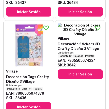
SKU
:
36437
SKU
:
36434
Iniciar Sesión
Iniciar Sesión
Village
Decoración Stickers 3D
Crafty Diseño 3 Village
Unidades por:
12
144
0
EAN
:
7806505074224
SKU
:
36421
Village
Iniciar Sesión
Decoración Tags Crafty
Diseño 3 Village
Unidades por:
12
144
0
EAN
:
7806505074378
SKU
:
36436
Iniciar Sesión