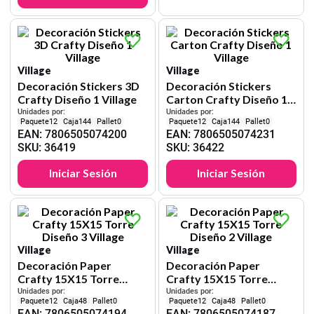
Village
Village
Decoración Stickers 3D
Decoración Stickers
Crafty Diseño 1 Village
Carton Crafty Diseño 1
Village
Unidades por:
Unidades por:
12
144
0
12
144
0
EAN
:
7806505074200
EAN
:
7806505074231
SKU
:
36419
SKU
:
36422
Iniciar Sesión
Iniciar Sesión
Village
Village
Decoración Paper
Decoración Paper
Crafty 15X15 Torre
Crafty 15X15 Torre
Diseño 3 Village
Diseño 2 Village
Unidades por:
Unidades por:
12
48
0
12
48
0
EAN
:
7806505074194
EAN
:
7806505074187