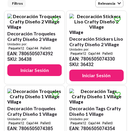
9
.
cartulina
Relevancia
10
.
lapiz
Village
Village
Decoración Troqueles
Decoración Stickers Liso
Crafty Diseño 2 Village
Crafty Diseño 2 Village
Unidades por:
12
144
0
Unidades por:
EAN
:
7806505074392
12
144
0
EAN
:
7806505074330
SKU
:
36438
SKU
:
36432
Iniciar Sesión
Iniciar Sesión
Village
Village
Decoración Troqueles
Decoración Tags Crafty
Crafty Diseño 1 Village
Diseño 1 Village
Unidades por:
Unidades por:
12
144
0
12
144
0
EAN
:
7806505074385
EAN
:
7806505074354