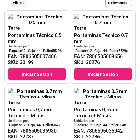
9
.
harry potter
Relevancia
10
.
lapiz
Torre
Torre
Portaminas Técnico 0,5
Portaminas Técnico 0,7
mm
mm
Unidades por:
Unidades por:
12
144
55296
12
144
55296
EAN
:
7806505007406
EAN
:
7806505008656
SKU
:
30199
SKU
:
30276
Iniciar Sesión
Iniciar Sesión
Torre
Torre
Portaminas 0,7 mm
Portaminas 0,5 mm
Técnico + Minas
Técnico + Minas
Unidades por:
Unidades por:
12
144
6048
12
144
6048
EAN
:
7806505035980
EAN
:
7806505035942
SKU
:
32787
SKU
:
32786