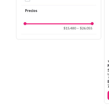
$15.480
–
$26.055
T
U