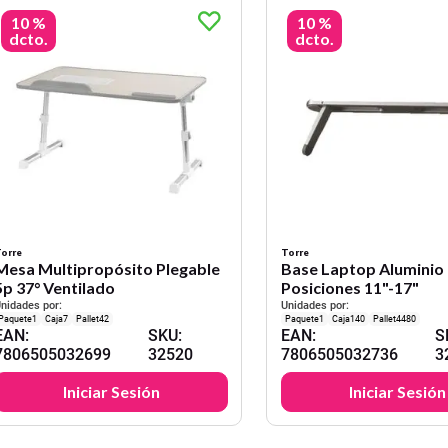
10 %
10 %
dcto.
dcto.
orre
Torre
Mesa Multipropósito Plegable
Base Laptop Aluminio 
5p 37° Ventilado
Posiciones 11"-17"
nidades por:
Unidades por:
1
7
42
1
140
4480
EAN
:
SKU
:
EAN
:
S
7806505032699
32520
7806505032736
3
Iniciar Sesión
Iniciar Sesión