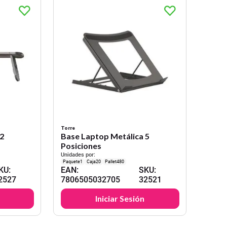
Torre
2
Base Laptop Metálica 5
Posiciones
Unidades por:
1
20
480
KU
:
EAN
:
SKU
:
2527
7806505032705
32521
Iniciar Sesión