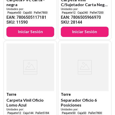
negra
C/Sujetador Carta Negra
Auca
Unidades por:
Unidades por:
50
50
7800
12
240
7200
EAN
:
7806505117181
EAN
:
7806505966970
SKU
:
11590
SKU
:
28144
Iniciar Sesión
Iniciar Sesión
Torre
Torre
Carpeta Vinil Oficio
Separador Oficio 6
Lomo Azul
Posiciones
Unidades por:
Unidades por:
12
144
5184
50
50
7800