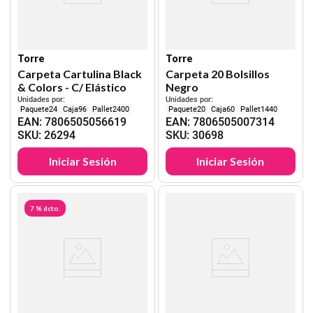
Torre
Torre
Carpeta Cartulina Black
Carpeta 20 Bolsillos
& Colors - C/ Elástico
Negro
Unidades por:
Unidades por:
24
96
2400
20
60
1440
EAN
:
7806505056619
EAN
:
7806505007314
SKU
:
26294
SKU
:
30698
Iniciar Sesión
Iniciar Sesión
7 %
dcto.