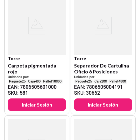
Torre
Torre
Carpeta pigmentada
Separador De Cartulina
rojo
Oficio 6 Posiciones
Unidades por:
Unidades por:
25
400
18000
25
200
4800
EAN
:
7806505601000
EAN
:
7806505004191
SKU
:
581
SKU
:
30662
Iniciar Sesión
Iniciar Sesión