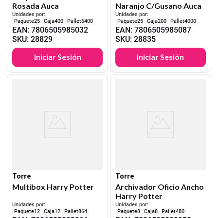
Rosada Auca
Naranjo C/Gusano Auca
Unidades por:
Unidades por:
25
400
6400
25
200
4000
EAN
:
7806505985032
EAN
:
7806505985087
SKU
:
28829
SKU
:
28835
Iniciar Sesión
Iniciar Sesión
Torre
Torre
Multibox Harry Potter
Archivador Oficio Ancho
Harry Potter
Unidades por:
Unidades por:
12
12
864
8
8
480