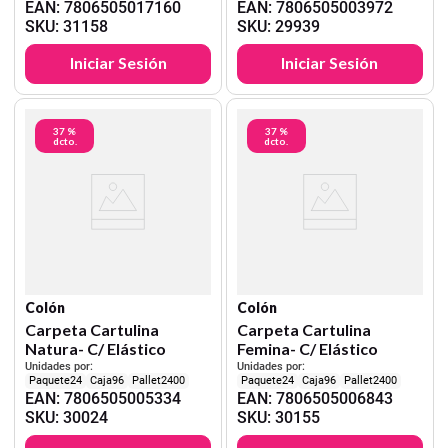
EAN
:
7806505017160
EAN
:
7806505003972
SKU
:
31158
SKU
:
29939
Iniciar Sesión
Iniciar Sesión
37 %
37 %
dcto.
dcto.
Colón
Colón
Carpeta Cartulina
Carpeta Cartulina
Natura- C/ Elástico
Femina- C/ Elástico
Unidades por:
Unidades por:
24
96
2400
24
96
2400
EAN
:
7806505005334
EAN
:
7806505006843
SKU
:
30024
SKU
:
30155