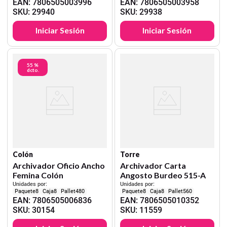
EAN
:
7806505003996
EAN
:
7806505003958
SKU
:
29940
SKU
:
29938
Iniciar Sesión
Iniciar Sesión
55 %
dcto.
Colón
Torre
Archivador Oficio Ancho
Archivador Carta
Femina Colón
Angosto Burdeo 515-A
Unidades por:
Unidades por:
8
8
480
8
8
560
EAN
:
7806505006836
EAN
:
7806505010352
SKU
:
30154
SKU
:
11559