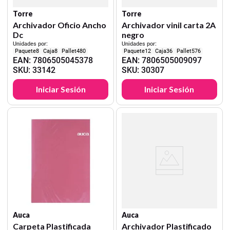
Torre
Torre
Archivador Oficio Ancho
Archivador vinil carta 2A
Dc
negro
Unidades por:
Unidades por:
8
8
480
12
36
576
EAN
:
7806505045378
EAN
:
7806505009097
SKU
:
33142
SKU
:
30307
Iniciar Sesión
Iniciar Sesión
Auca
Auca
Carpeta Plastificada
Archivador Plastificado