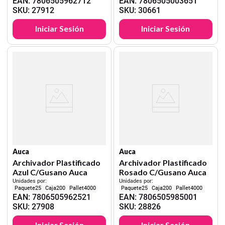
EAN
:
7806505962712
EAN
:
7806505003651
SKU
:
27912
SKU
:
30661
Iniciar Sesión
Iniciar Sesión
Auca
Auca
Archivador Plastificado
Archivador Plastificado
Azul C/Gusano Auca
Rosado C/Gusano Auca
Unidades por:
Unidades por:
25
200
4000
25
200
4000
EAN
:
7806505962521
EAN
:
7806505985001
SKU
:
27908
SKU
:
28826
Iniciar Sesión
Iniciar Sesión