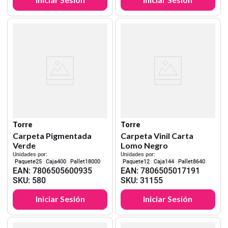
Torre
Torre
Carpeta Pigmentada
Carpeta Vinil Carta
Verde
Lomo Negro
Unidades por:
Unidades por:
25
400
18000
12
144
8640
EAN
:
7806505600935
EAN
:
7806505017191
SKU
:
580
SKU
:
31155
Iniciar Sesión
Iniciar Sesión