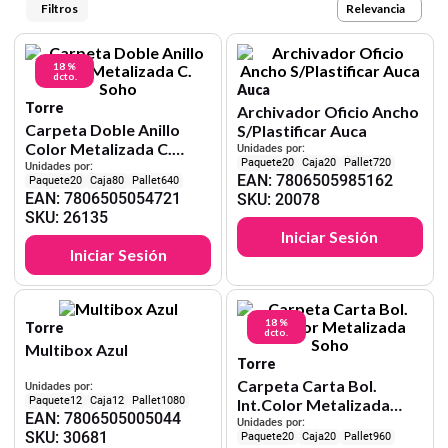
9
.
cartulina
Relevancia
10
.
lapiz
18 %
dcto.
Auca
Torre
Archivador Oficio Ancho
Carpeta Doble Anillo
S/Plastificar Auca
Color Metalizada C.
Unidades por:
20
20
720
Soho
Unidades por:
EAN
:
7806505985162
20
80
640
EAN
:
7806505054721
SKU
:
20078
SKU
:
26135
Iniciar Sesión
Iniciar Sesión
18 %
Torre
dcto.
Multibox Azul
Torre
Carpeta Carta Bol.
Unidades por:
12
12
1080
Int.Color Metalizada
EAN
:
7806505005044
Soho
Unidades por:
SKU
:
30681
20
20
960