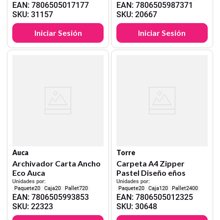
EAN
:
7806505017177
EAN
:
7806505987371
SKU
:
31157
SKU
:
20667
Iniciar Sesión
Iniciar Sesión
Auca
Torre
Archivador Carta Ancho
Carpeta A4 Zipper
Eco Auca
Pastel Diseño eños
Unidades por:
Unidades por:
20
20
720
20
120
2400
EAN
:
7806505993853
EAN
:
7806505012325
SKU
:
22323
SKU
:
30648