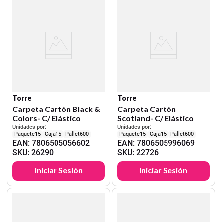
Torre
Torre
Carpeta Cartón Black &
Carpeta Cartón
Colors- C/ Elástico
Scotland- C/ Elástico
Unidades por:
Unidades por:
15
15
600
15
15
600
EAN
:
7806505056602
EAN
:
7806505996069
SKU
:
26290
SKU
:
22726
Iniciar Sesión
Iniciar Sesión