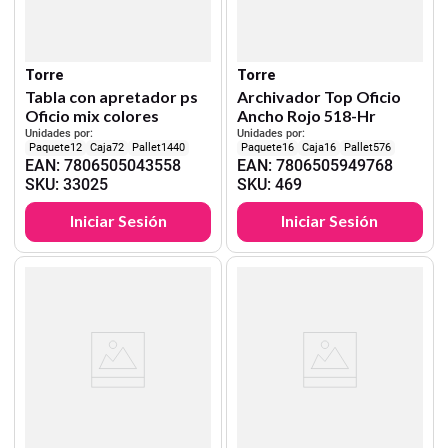
Torre
Torre
Tabla con apretador ps
Archivador Top Oficio
Oficio mix colores
Ancho Rojo 518-Hr
Unidades por:
Unidades por:
12
72
1440
16
16
576
EAN
:
7806505043558
EAN
:
7806505949768
SKU
:
33025
SKU
:
469
Iniciar Sesión
Iniciar Sesión