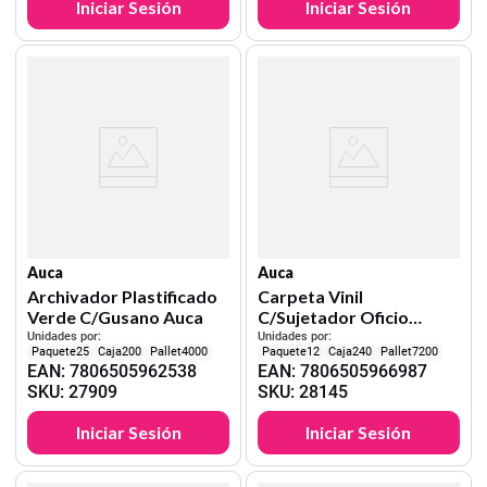
Iniciar Sesión
Iniciar Sesión
Auca
Auca
Archivador Plastificado
Carpeta Vinil
Verde C/Gusano Auca
C/Sujetador Oficio
Negra Auca
Unidades por:
Unidades por:
25
200
4000
12
240
7200
EAN
:
7806505962538
EAN
:
7806505966987
SKU
:
27909
SKU
:
28145
Iniciar Sesión
Iniciar Sesión