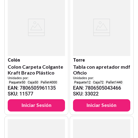
Colón
Torre
Colon Carpeta Colgante
Tabla con apretador mdf
Kraft Brazo Plástico
Oficio
Unidades por:
Unidades por:
50
50
4000
12
72
1440
EAN
:
7806505961135
EAN
:
7806505043466
SKU
:
11577
SKU
:
33022
Iniciar Sesión
Iniciar Sesión