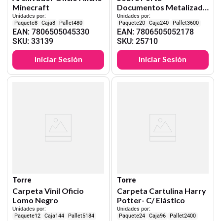
Minecraft
Documentos Metalizada
Soho
Unidades por:
Unidades por:
8
8
480
20
240
3600
EAN
:
7806505045330
EAN
:
7806505052178
SKU
:
33139
SKU
:
25710
Iniciar Sesión
Iniciar Sesión
Torre
Torre
Carpeta Vinil Oficio
Carpeta Cartulina Harry
Lomo Negro
Potter- C/ Elástico
Unidades por:
Unidades por:
12
144
5184
24
96
2400