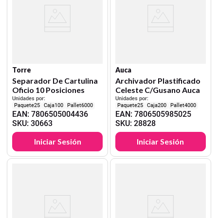
Torre
Auca
Separador De Cartulina
Archivador Plastificado
Oficio 10 Posiciones
Celeste C/Gusano Auca
Unidades por:
Unidades por:
25
100
6000
25
200
4000
EAN
:
7806505004436
EAN
:
7806505985025
SKU
:
30663
SKU
:
28828
Iniciar Sesión
Iniciar Sesión