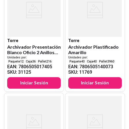
Torre
Torre
Archivador Presentación
Archivador Plastificado
Blanco Oficio 2 Anillos
Amarillo
1,5"
Unidades por:
Unidades por:
12
36
216
40
40
3960
EAN
:
7806505017405
EAN
:
7806505140073
SKU
:
31125
SKU
:
11769
Iniciar Sesión
Iniciar Sesión