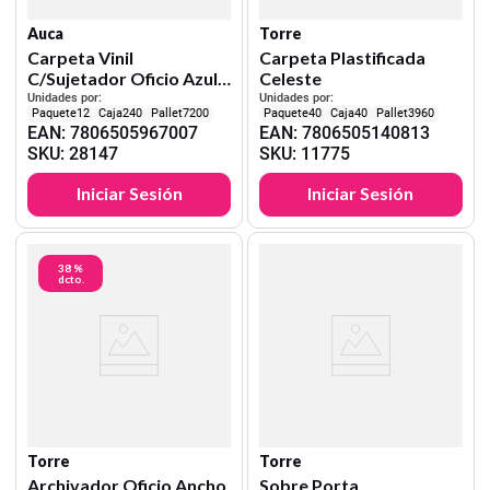
Auca
Torre
Carpeta Vinil
Carpeta Plastificada
C/Sujetador Oficio Azul
Celeste
Auca
Unidades por:
Unidades por:
12
240
7200
40
40
3960
EAN
:
7806505967007
EAN
:
7806505140813
SKU
:
28147
SKU
:
11775
Iniciar Sesión
Iniciar Sesión
38 %
dcto.
Torre
Torre
Archivador Oficio Ancho
Sobre Porta