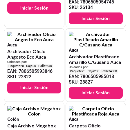
EAN
:
7806505054745
SKU
:
26134
Iniciar Sesión
Iniciar Sesión
Auca
Auca
Archivador Oficio
Archivador Plastificado
Angosto Eco Auca
Amarillo C/Gusano Auca
Unidades por:
20
20
840
Unidades por:
EAN
:
7806505993846
25
200
4000
EAN
:
7806505985018
SKU
:
22322
SKU
:
28827
Iniciar Sesión
Iniciar Sesión
Colón
Auca
Caja Archivo Megabox
Carpeta Oficio