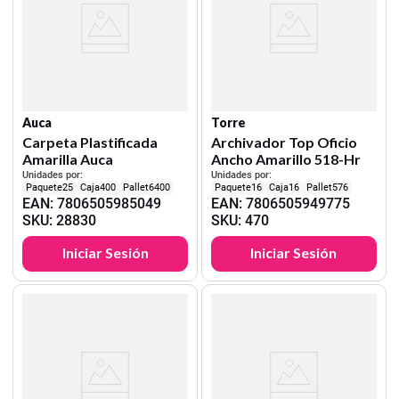
Auca
Torre
Carpeta Plastificada
Archivador Top Oficio
Amarilla Auca
Ancho Amarillo 518-Hr
Unidades por:
Unidades por:
25
400
6400
16
16
576
EAN
:
7806505985049
EAN
:
7806505949775
SKU
:
28830
SKU
:
470
Iniciar Sesión
Iniciar Sesión