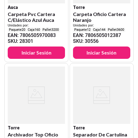
Auca
Torre
Carpeta Pvc Cartera
Carpeta Oficio Cartera
C/Elástico Azul Auca
Naranjo
Unidades por:
Unidades por:
20
160
3200
12
144
3600
EAN
:
7806505970083
EAN
:
7806505012387
SKU
:
28301
SKU
:
30556
Iniciar Sesión
Iniciar Sesión
Torre
Torre
Archivador Top Oficio
Separador De Cartulina