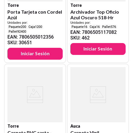
Torre
Torre
Porta Tarjeta con Cordel
Archivador Top Oficio
Azúl
Azul Oscuro 518-Hr
Unidades por:
Unidades por:
200
1200
16
16
576
EAN
:
7806505117082
92400
EAN
:
7806505012356
SKU
:
462
SKU
:
30651
Iniciar Sesión
Iniciar Sesión
Torre
Auca
Carpeta PVC carta -
Carpeta Vinil