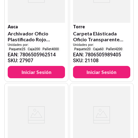
Auca
Torre
Archivador Oficio
Carpeta Elásticada
Plastificado Rojo
Oficio Transparente
C/Gusano Auca
Surtido
Unidades por:
Unidades por:
25
200
4000
20
60
4200
EAN
:
7806505962514
EAN
:
7806505989405
SKU
:
27907
SKU
:
21108
Iniciar Sesión
Iniciar Sesión