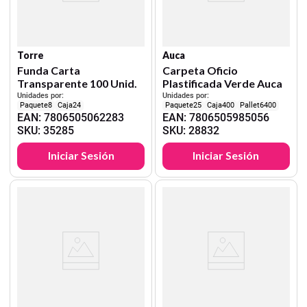
Torre
Auca
Funda Carta
Carpeta Oficio
Transparente 100 Unid.
Plastificada Verde Auca
Unidades por:
Unidades por:
8
24
25
400
6400
EAN
:
7806505062283
EAN
:
7806505985056
SKU
:
35285
SKU
:
28832
Iniciar Sesión
Iniciar Sesión