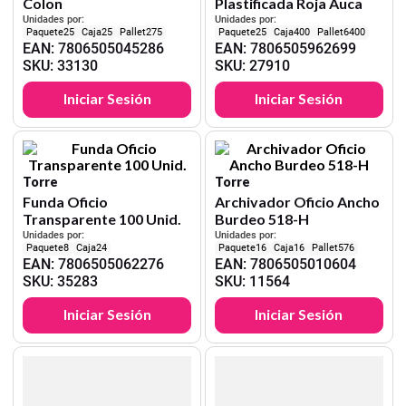
Colon
Plastificada Roja Auca
Unidades por:
Unidades por:
25
25
275
25
400
6400
EAN
:
7806505045286
EAN
:
7806505962699
SKU
:
33130
SKU
:
27910
Iniciar Sesión
Iniciar Sesión
Torre
Torre
Funda Oficio
Archivador Oficio Ancho
Transparente 100 Unid.
Burdeo 518-H
Unidades por:
Unidades por:
8
24
16
16
576
EAN
:
7806505062276
EAN
:
7806505010604
SKU
:
35283
SKU
:
11564
Iniciar Sesión
Iniciar Sesión