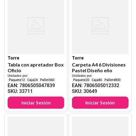
Torre
Torre
Tabla con apretador Box
Carpeta A4 6 Divisiones
Oficio
Pastel Diseño eño
Unidades por:
Unidades por:
12
24
360
20
80
4800
EAN
:
7806505047839
EAN
:
7806505012332
SKU
:
33711
SKU
:
30649
Iniciar Sesión
Iniciar Sesión