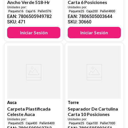
Ancho Verde 518-Hr
Carta 6 Posiciones
Unidades por:
Unidades por:
16
16
576
25
200
4800
EAN
:
7806505949782
EAN
:
7806505003644
SKU
:
471
SKU
:
30660
Iniciar Sesión
Iniciar Sesión
Auca
Torre
Carpeta Plastificada
Separador De Cartulina
Celeste Auca
Carta 10 Posiciones
Unidades por:
Unidades por:
25
400
6400
25
100
7000