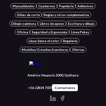
Manualidades
Cuadernos
Papelería
Adhesivos
Útiles de corte
Reglas y otros complementos
Dibujo y pintura
Libros de apoyo
Escritura y dibujo
Oficina
Seguridad y Ergonomía
Línea Pekes
Línea Sense of color
Regalería
Mochilas/ Estuches/Loncheras
Ofertas
Américo Vespucio 2000, Quilicura
+56 22834 7037
Contactanos