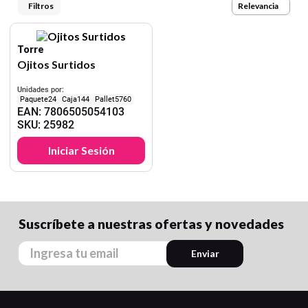
9
.
cartulina
Relevancia
10
.
lapiz
Torre
Ojitos Surtidos
Unidades por:
24
144
5760
EAN
:
7806505054103
SKU
:
25982
Iniciar Sesión
Suscríbete a nuestras ofertas y novedades
Enviar