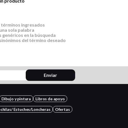
ún producto
 términos ingresados
 una sola palabra
s genéricos en la búsqueda
 sinónimos del término deseado
Enviar
Dibujo y pintura
Libros de apoyo
chilas/ Estuches/Loncheras
Ofertas