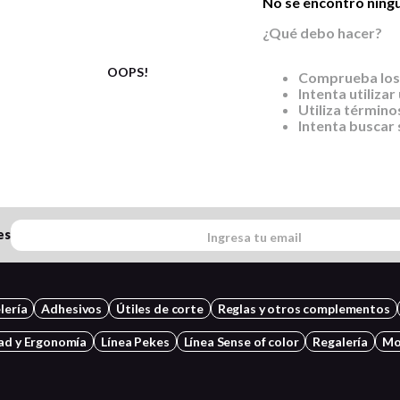
No se encontró ning
¿Qué debo hacer?
OOPS!
Comprueba los
Intenta utilizar
Utiliza término
Intenta buscar
es
lería
Adhesivos
Útiles de corte
Reglas y otros complementos
ad y Ergonomía
Línea Pekes
Línea Sense of color
Regalería
Mo