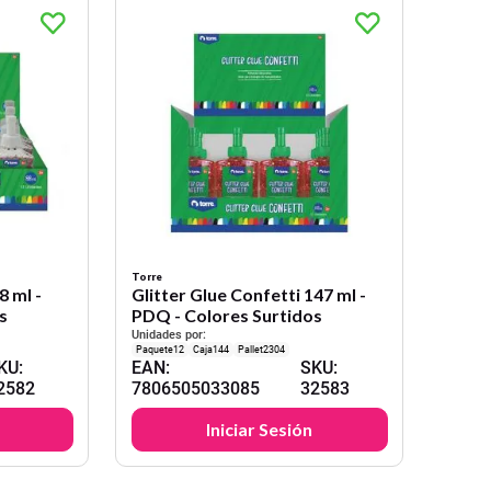
Torre
8 ml -
Glitter Glue Confetti 147 ml -
s
PDQ - Colores Surtidos
Unidades por:
12
144
2304
KU
:
EAN
:
SKU
:
2582
7806505033085
32583
Iniciar Sesión