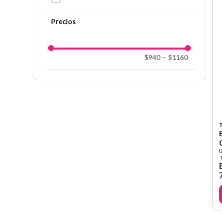
$940
–
$1160
T
U