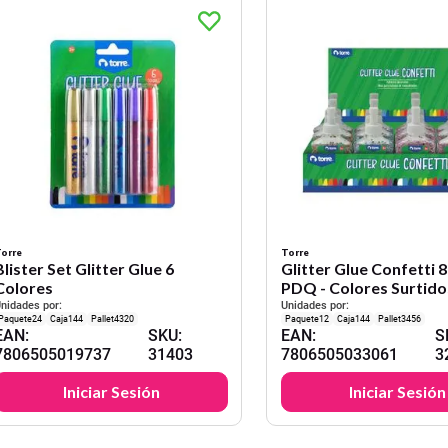
orre
Torre
Blister Set Glitter Glue 6
Glitter Glue Confetti 8
Colores
PDQ - Colores Surtido
nidades por:
Unidades por:
24
144
4320
12
144
3456
EAN
:
SKU
:
EAN
:
S
7806505019737
31403
7806505033061
3
Iniciar Sesión
Iniciar Sesión