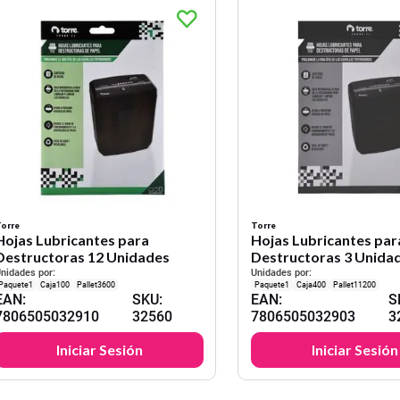
orre
Torre
Hojas Lubricantes para
Hojas Lubricantes par
Destructoras 12 Unidades
Destructoras 3 Unida
nidades por:
Unidades por:
1
100
3600
1
400
11200
EAN
:
SKU
:
EAN
:
S
7806505032910
32560
7806505032903
3
Iniciar Sesión
Iniciar Sesión