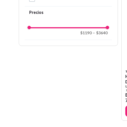
$1190
–
$3640
T
U