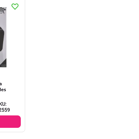
a
des
KU
:
2559