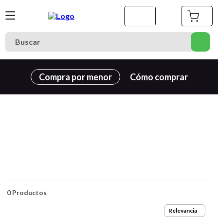
Buscar
Términos más buscados
Compra por menor
Cómo comprar
1
.
cuaderno
2
.
carpeta
3
.
cuadernos
4
.
goma eva
5
.
village
6
.
estuche
7
.
harry potter
0
Productos
8
.
carpetas
Relevancia