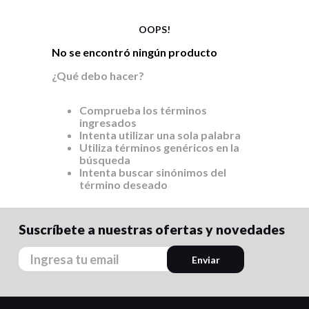
9
.
cartulina
10
.
lapiz
OOPS!
No se encontró ningún producto
¿Qué debo hacer?
Comprueba los términos
ingresados
Intenta utilizar una sola palabra
Utiliza términos genéricos en la
búsqueda
Intenta buscar sinónimos del
término deseado
Suscríbete a nuestras ofertas y novedades
Enviar