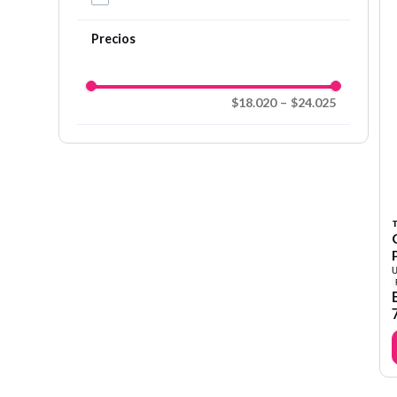
$18.020
–
$24.025
T
U