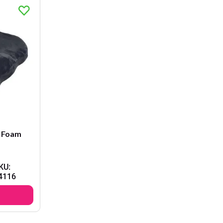
y Foam
KU
:
4116