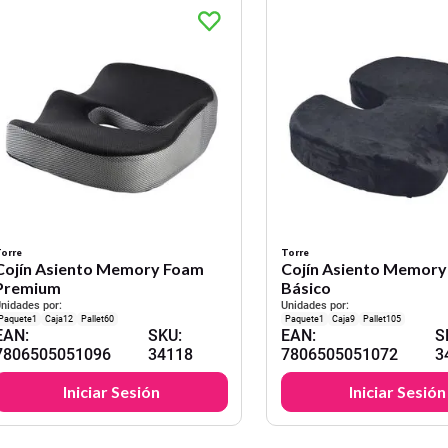
orre
Torre
Cojín Asiento Memory Foam
Cojín Asiento Memor
Premium
Básico
nidades por:
Unidades por:
1
12
60
1
9
105
EAN
:
SKU
:
EAN
:
S
7806505051096
34118
7806505051072
3
Iniciar Sesión
Iniciar Sesión