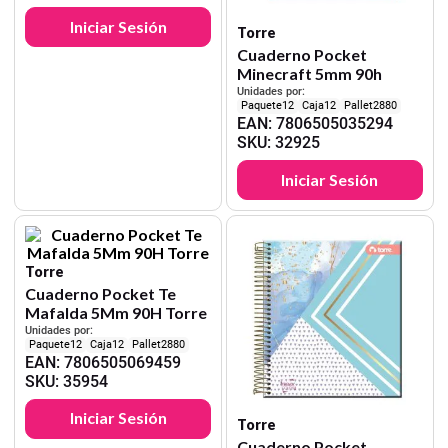
Iniciar Sesión
Torre
Cuaderno Pocket
Minecraft 5mm 90h
Unidades por:
12
12
2880
EAN
:
7806505035294
SKU
:
32925
Iniciar Sesión
Torre
Cuaderno Pocket Te
Mafalda 5Mm 90H Torre
Unidades por:
12
12
2880
EAN
:
7806505069459
SKU
:
35954
Iniciar Sesión
Torre
Cuaderno Pocket