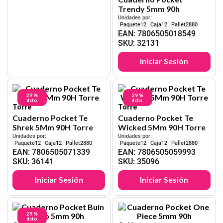
Trendy 5mm 90h
Unidades por:
12
12
2880
EAN
:
7806505018549
SKU
:
32131
Iniciar Sesión
29 %
29 %
dcto.
dcto.
Torre
Torre
Cuaderno Pocket Te
Cuaderno Pocket Te
Shrek 5Mm 90H Torre
Wicked 5Mm 90H Torre
Unidades por:
Unidades por:
12
12
2880
12
12
2880
EAN
:
7806505071339
EAN
:
7806505059993
SKU
:
36141
SKU
:
35096
Iniciar Sesión
Iniciar Sesión
29 %
dcto.