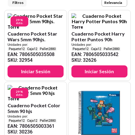
9
.
harry potter
Relevancia
10
.
lapiz
29 %
dcto.
Torre
Torre
Cuaderno Pocket Star
Cuaderno Pocket Harry
Wars 5mm 90hjs.
Potter Puntos 90h
Unidades por:
Unidades por:
12
12
2880
12
12
2880
EAN
:
7806505035508
EAN
:
7806505033542
SKU
:
32954
SKU
:
32626
Iniciar Sesión
Iniciar Sesión
29 %
dcto.
Torre
Cuaderno Pocket Color
5mm 90 hjs
Unidades por:
12
12
2880
EAN
:
7806505003361
SKU
:
30236