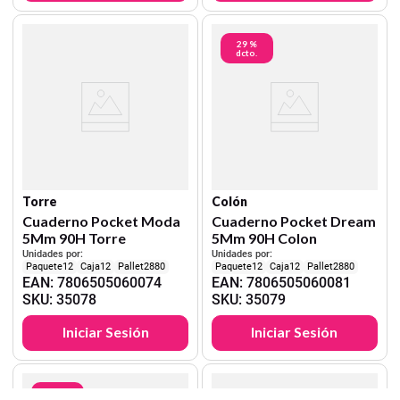
29 %
dcto.
Torre
Colón
Cuaderno Pocket Moda
Cuaderno Pocket Dream
5Mm 90H Torre
5Mm 90H Colon
Unidades por:
Unidades por:
12
12
2880
12
12
2880
EAN
:
7806505060074
EAN
:
7806505060081
SKU
:
35078
SKU
:
35079
Iniciar Sesión
Iniciar Sesión
29 %