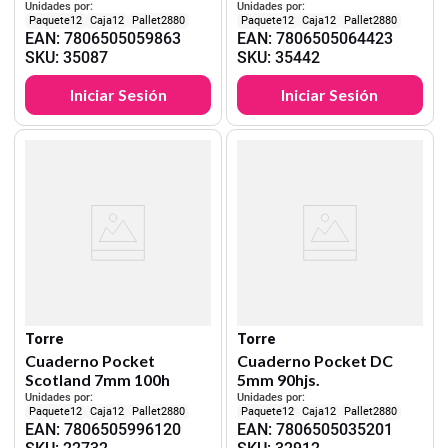
Unidades por:
Unidades por:
12
12
2880
12
12
2880
EAN
:
7806505059863
EAN
:
7806505064423
SKU
:
35087
SKU
:
35442
Iniciar Sesión
Iniciar Sesión
Torre
Torre
Cuaderno Pocket
Cuaderno Pocket DC
Scotland 7mm 100h
5mm 90hjs.
Unidades por:
Unidades por:
12
12
2880
12
12
2880
EAN
:
7806505996120
EAN
:
7806505035201