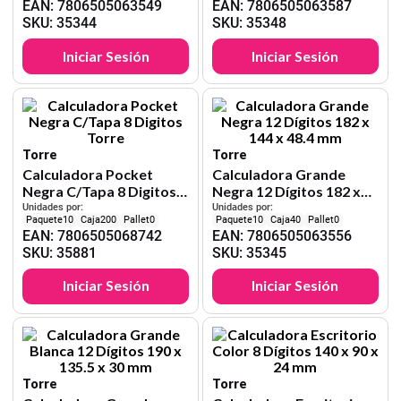
EAN
:
7806505063549
EAN
:
7806505063587
SKU
:
35344
SKU
:
35348
Iniciar Sesión
Iniciar Sesión
Torre
Torre
Calculadora Pocket
Calculadora Grande
Negra C/Tapa 8 Digitos
Negra 12 Dígitos 182 x
Torre
144 x 48.4 mm
Unidades por:
Unidades por:
10
200
0
10
40
0
EAN
:
7806505068742
EAN
:
7806505063556
SKU
:
35881
SKU
:
35345
Iniciar Sesión
Iniciar Sesión
Torre
Torre