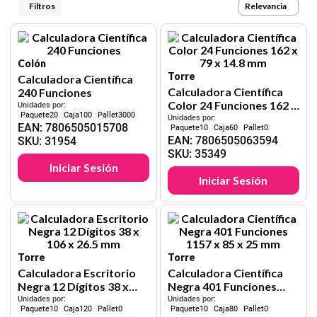
9
.
cartulina
Relevancia
10
.
lapiz
Colón
Torre
Calculadora Científica
Calculadora Científica
240 Funciones
Color 24 Funciones 162 x
Unidades por:
20
100
3000
79 x 14.8 mm
Unidades por:
EAN
:
7806505015708
10
60
0
EAN
:
7806505063594
SKU
:
31954
SKU
:
35349
Iniciar Sesión
Iniciar Sesión
Torre
Torre
Calculadora Escritorio
Calculadora Científica
Negra 12 Dígitos 38 x
Negra 401 Funciones
106 x 26.5 mm
1157 x 85 x 25 mm
Unidades por:
Unidades por:
10
120
0
10
80
0