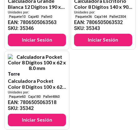
Calculadora Grande
Calculadora Escritorio
Blanca 12 Dígitos 190 x
Color 8 Dígitos 140 x 90 x
135.5 x 30 mm
24 mm
Unidades por:
Unidades por:
10
40
0
36
144
2304
EAN
:
7806505063563
EAN
:
7806505063532
SKU
:
35346
SKU
:
35343
Iniciar Sesión
Iniciar Sesión
Torre
Calculadora Pocket
Color 8 Dígitos 100 x 62 x
8.0 mm
Unidades por:
60
180
4860
EAN
:
7806505063518
SKU
:
35342
Iniciar Sesión