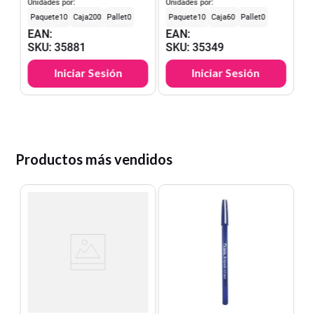
Digitos Torre
x 79 x 14.8 mm
Unidades por:
Unidades por:
10
200
0
10
60
0
EAN
:
EAN
:
SKU
:
35881
SKU
:
35349
Iniciar Sesión
Iniciar Sesión
Productos más vendidos