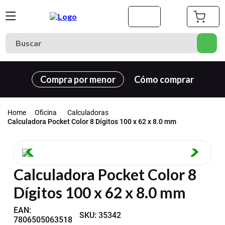
Buscar
Términos más buscados
Compra por menor
Cómo comprar
1
.
cuaderno
2
.
carpeta
Oficina
Calculadoras
3
.
goma eva
Calculadora Pocket Color 8 Dígitos 100 x 62 x 8.0 mm
4
.
village
5
.
cuadernos
Calculadora Pocket Color 8
6
.
estuche
Dígitos 100 x 62 x 8.0 mm
7
.
harry potter
8
.
carpetas
EAN
:
SKU
:
35342
7806505063518