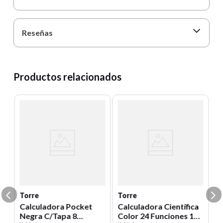
Reseñas
Productos relacionados
T
a
C
N
1
Un
00
E
S
Torre
Torre
Calculadora Pocket
Calculadora Científica
Negra C/Tapa 8
Color 24 Funciones 162