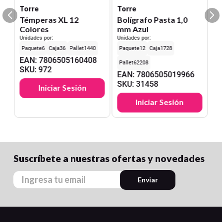
Torre
Torre
Témperas XL 12
Bolígrafo Pasta 1,0
Colores
mm Azul
Unidades por:
Unidades por:
6
36
1440
12
1728
EAN
:
7806505160408
62208
SKU
:
972
EAN
:
7806505019966
SKU
:
31458
Iniciar Sesión
Iniciar Sesión
Suscríbete a nuestras ofertas y novedades
Enviar