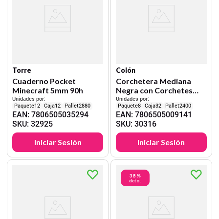
Torre
Colón
Cuaderno Pocket
Corchetera Mediana
Minecraft 5mm 90h
Negra con Corchetes
Colon
Unidades por:
Unidades por:
12
12
2880
8
32
2400
EAN
:
7806505035294
EAN
:
7806505009141
SKU
:
32925
SKU
:
30316
Iniciar Sesión
Iniciar Sesión
38 %
dcto.