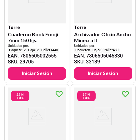
Torre
Torre
Cuaderno Book Emoji
Archivador Oficio Ancho
7mm 150 hjs.
Minecraft
Unidades por:
Unidades por:
12
12
1440
8
8
480
EAN
:
7806505002555
EAN
:
7806505045330
SKU
:
29705
SKU
:
33139
Iniciar Sesión
Iniciar Sesión
25 %
37 %
dcto.
dcto.