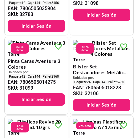
SKU
:
31098
12
144
3456
Negro 4 Unid.
EAN
:
7806505035904
SKU
:
32783
Iniciar Sesión
Iniciar Sesión
36 %
13 %
dcto.
dcto.
Torre
Torre
Pinta Caras Aventura 3
Blister Set
Colores
Destacadores Metálicos
Unidades por:
12
144
2160
4 Colores
Unidades por:
EAN
:
7806505014275
24
144
5760
EAN
:
7806505018228
SKU
:
31099
SKU
:
32106
Iniciar Sesión
Iniciar Sesión
17 %
9 %
dcto.
dcto.
Torre
Torre