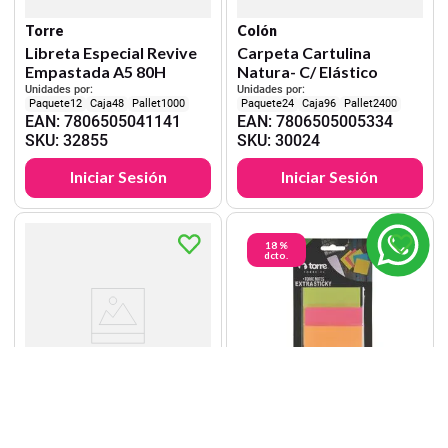
Torre
Colón
Libreta Especial Revive
Carpeta Cartulina
Empastada A5 80H
Natura- C/ Elástico
Unidades por:
Unidades por:
12
48
1000
24
96
2400
EAN
:
7806505041141
EAN
:
7806505005334
SKU
:
32855
SKU
:
30024
Iniciar Sesión
Iniciar Sesión
18 %
dcto.
Torre
Torre
Lápiz Gel Color Pastel
Torre Notes Extra Sticky