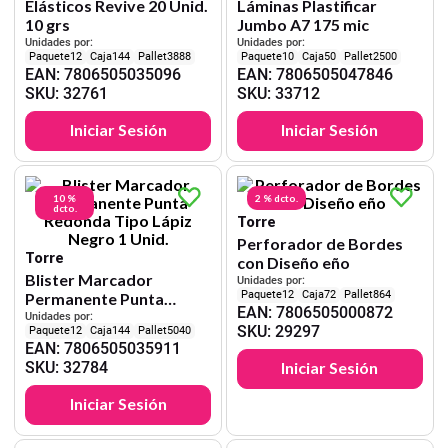
Elásticos Revive 20 Unid.
Láminas Plastificar
10 grs
Jumbo A7 175 mic
Unidades por:
Unidades por:
12
144
3888
10
50
2500
EAN
:
7806505035096
EAN
:
7806505047846
SKU
:
32761
SKU
:
33712
Iniciar Sesión
Iniciar Sesión
10 %
2 %
dcto.
dcto.
Torre
Perforador de Bordes
Torre
con Diseño eño
Blister Marcador
Unidades por:
12
72
864
Permanente Punta
EAN
:
7806505000872
Redonda Tipo Lápiz
Unidades por:
SKU
:
29297
12
144
5040
Negro 1 Unid.
EAN
:
7806505035911
SKU
:
32784
Iniciar Sesión
Iniciar Sesión