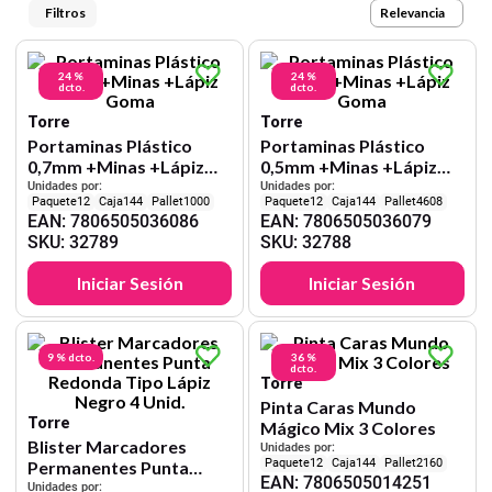
9
.
carpetas
Relevancia
10
.
lapiz
24 %
24 %
dcto.
dcto.
Torre
Torre
Portaminas Plástico
Portaminas Plástico
0,7mm +Minas +Lápiz
0,5mm +Minas +Lápiz
Goma
Goma
Unidades por:
Unidades por:
12
144
1000
12
144
4608
EAN
:
7806505036086
EAN
:
7806505036079
SKU
:
32789
SKU
:
32788
Iniciar Sesión
Iniciar Sesión
9 %
dcto.
36 %
dcto.
Torre
Pinta Caras Mundo
Torre
Mágico Mix 3 Colores
Blister Marcadores
Unidades por:
12
144
2160
Permanentes Punta
EAN
:
7806505014251
Redonda Tipo Lápiz
Unidades por: