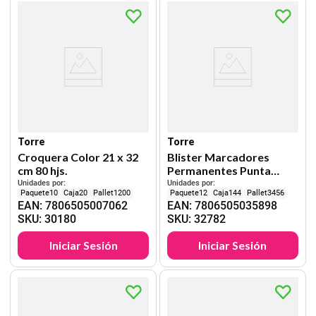
Torre
Torre
Croquera Color 21 x 32
Blister Marcadores
cm 80 hjs.
Permanentes Punta
Redonda Tipo Lápiz
Unidades por:
Unidades por:
10
20
1200
12
144
3456
Rojo, Azul, Verde y
EAN
:
7806505007062
EAN
:
7806505035898
Negro
SKU
:
30180
SKU
:
32782
Iniciar Sesión
Iniciar Sesión