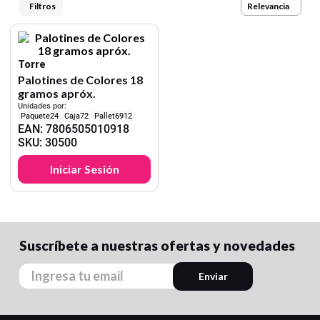
9
.
harry potter
Relevancia
10
.
lapiz
Torre
Palotines de Colores 18
gramos apróx.
Unidades por:
24
72
6912
EAN
:
7806505010918
SKU
:
30500
Iniciar Sesión
Suscríbete a nuestras ofertas y novedades
Enviar