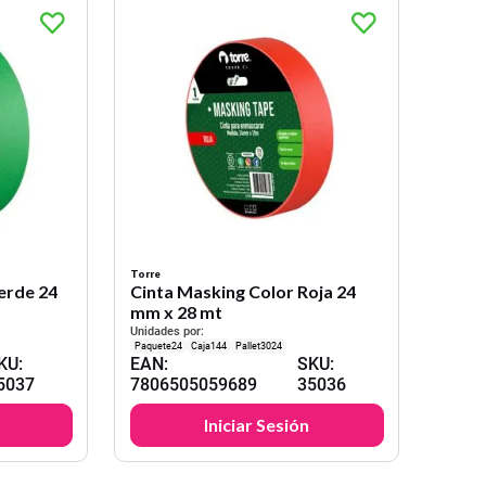
Torre
erde 24
Cinta Masking Color Roja 24
mm x 28 mt
Unidades por:
24
144
3024
KU
:
EAN
:
SKU
:
5037
7806505059689
35036
Iniciar Sesión