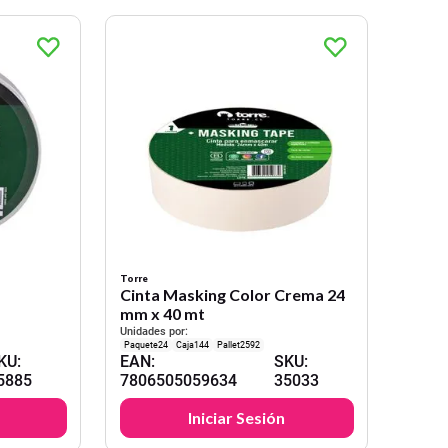
Torre
Cinta Masking Color Crema 24
mm x 40 mt
Unidades por:
24
144
2592
KU
:
EAN
:
SKU
:
5885
7806505059634
35033
Iniciar Sesión