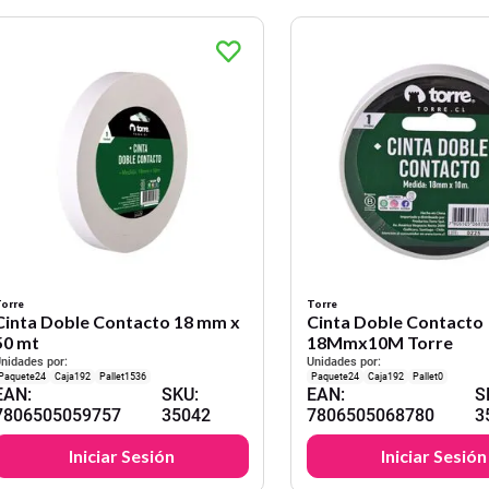
orre
Torre
Cinta Doble Contacto 18 mm x
Cinta Doble Contacto
50 mt
18Mmx10M Torre
nidades por:
Unidades por:
24
192
1536
24
192
0
EAN
:
SKU
:
EAN
:
S
7806505059757
35042
7806505068780
3
Iniciar Sesión
Iniciar Sesión