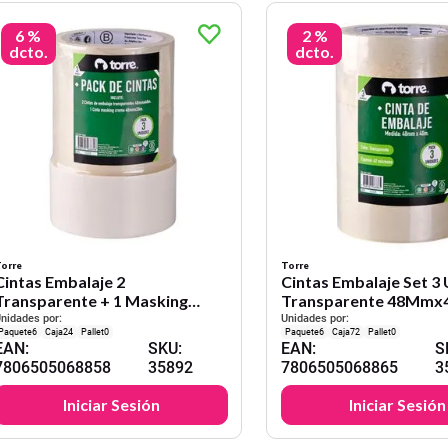
6 %
2 %
dcto.
dcto.
orre
Torre
Cintas Embalaje 2
Cintas Embalaje Set 3
Transparente + 1 Masking
Transparente 48Mmx
Crema Torre
nidades por:
Unidades por:
6
24
0
6
72
0
EAN
:
SKU
:
EAN
:
S
7806505068858
35892
7806505068865
3
Iniciar Sesión
Iniciar Sesión