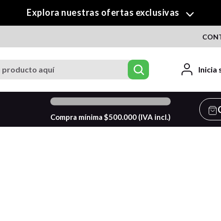
¡Descubre nuestra colección de Crafty!
CON
roducto aquí
Inicia
0
%
Compra mínima $
500.000
(IVA incl.)