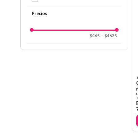
$465
–
$4635
T
U