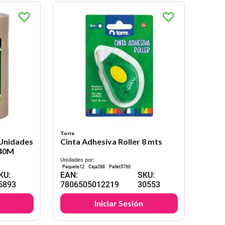
Torre
 Unidades
Cinta Adhesiva Roller 8 mts
40M
Unidades por:
12
288
5760
KU
:
EAN
:
SKU
:
5893
7806505012219
30553
Iniciar Sesión