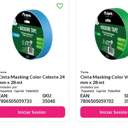
orre
Torre
Cinta Masking Color Celeste 24
Cinta Masking Color V
mm x 28 mt
mm x 28 mt
nidades por:
Unidades por:
24
144
3024
24
144
3024
EAN
:
SKU
:
EAN
:
S
7806505059733
35040
7806505059702
3
Iniciar Sesión
Iniciar Sesión