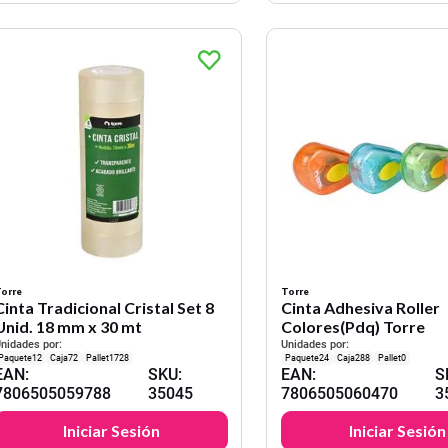
orre
Torre
Cinta Tradicional Cristal Set 8
Cinta Adhesiva Roller
Unid. 18 mm x 30 mt
Colores(Pdq) Torre
nidades por:
Unidades por:
12
72
1728
24
288
0
EAN
:
SKU
:
EAN
:
S
7806505059788
35045
7806505060470
3
Iniciar Sesión
Iniciar Sesión