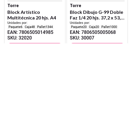
Torre
Torre
Block Artístico
Block Dibujo G-99 Doble
Multitécnica 20 hjs. A4
Faz 1/4 20 hjs. 37,2 x 53,2
cm
Unidades por:
Unidades por:
6
48
1344
20
20
1000
EAN
:
7806505014985
EAN
:
7806505005068
SKU
:
32020
SKU
:
30007
Iniciar Sesión
Iniciar Sesión
Suscríbete a nuestras ofertas y novedades
Enviar
Manualidades
Cuadernos
Papelería
Adhesivos