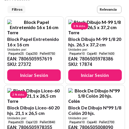
9
.
harry potter
Relevancia
10
.
lapiz
3 %
dcto.
Torre
Torre
Block Papel Entretenido
Block Dibujo M-99 1/8 20
16 x 16 cm
hjs. 26,5 x 37,2 cm
Unidades por:
Unidades por:
25
250
8750
10
40
1600
EAN
:
7806505957619
EAN
:
7806505978386
SKU
:
27372
SKU
:
17874
Iniciar Sesión
Iniciar Sesión
2 %
dcto.
Torre
Colón
Block Dibujo Liceo-60 20
Block De Dibujo N°99 1/8
hjs. 21,1 x 26,5 cm
Colón 20 hjs.
Unidades por:
Unidades por:
20
120
3840
10
40
2700
EAN
:
7806505978355
EAN
:
7806505008090