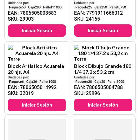
Unidades por:
Unidades por:
50
200
11000
25
250
8750
EAN
:
7806505003583
EAN
:
7791911666012
SKU
:
29903
SKU
:
24165
Iniciar Sesión
Iniciar Sesión
Torre
Torre
Block Artístico Acuarela
Block Dibujo Grande 180
20 hjs. A4
1/4 37,2 x 53,2 cm
Unidades por:
Unidades por:
6
36
1008
20
20
1000
EAN
:
7806505014992
EAN
:
7806505004788
SKU
:
32019
SKU
:
29996
Iniciar Sesión
Iniciar Sesión