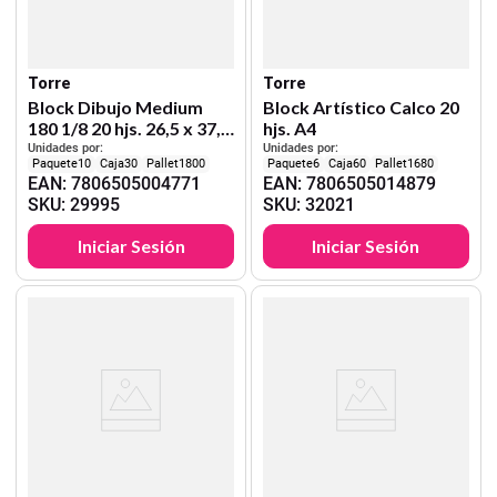
Torre
Torre
Block Dibujo Medium
Block Artístico Calco 20
180 1/8 20 hjs. 26,5 x 37,5
hjs. A4
cm
Unidades por:
Unidades por:
10
30
1800
6
60
1680
EAN
:
7806505004771
EAN
:
7806505014879
SKU
:
29995
SKU
:
32021
Iniciar Sesión
Iniciar Sesión