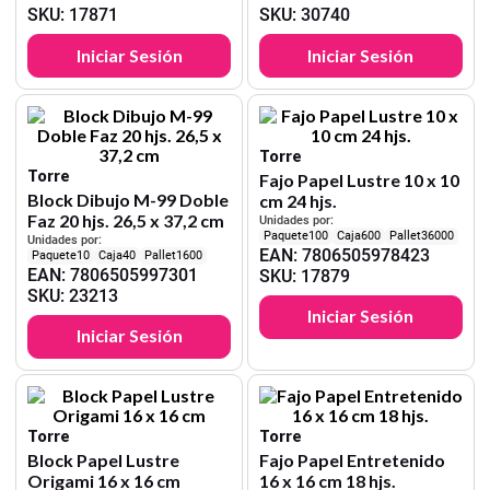
SKU
:
17871
SKU
:
30740
Iniciar Sesión
Iniciar Sesión
Torre
Torre
Fajo Papel Lustre 10 x 10
Block Dibujo M-99 Doble
cm 24 hjs.
Faz 20 hjs. 26,5 x 37,2 cm
Unidades por:
100
600
36000
Unidades por:
EAN
:
7806505978423
10
40
1600
EAN
:
7806505997301
SKU
:
17879
SKU
:
23213
Iniciar Sesión
Iniciar Sesión
Torre
Torre
Block Papel Lustre
Fajo Papel Entretenido
Origami 16 x 16 cm
16 x 16 cm 18 hjs.