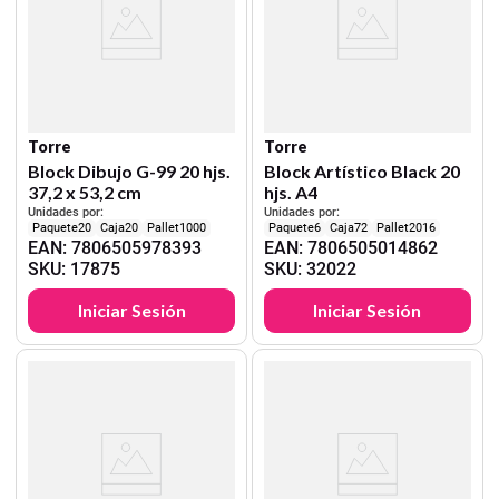
Torre
Torre
Block Dibujo G-99 20 hjs.
Block Artístico Black 20
37,2 x 53,2 cm
hjs. A4
Unidades por:
Unidades por:
20
20
1000
6
72
2016
EAN
:
7806505978393
EAN
:
7806505014862
SKU
:
17875
SKU
:
32022
Iniciar Sesión
Iniciar Sesión