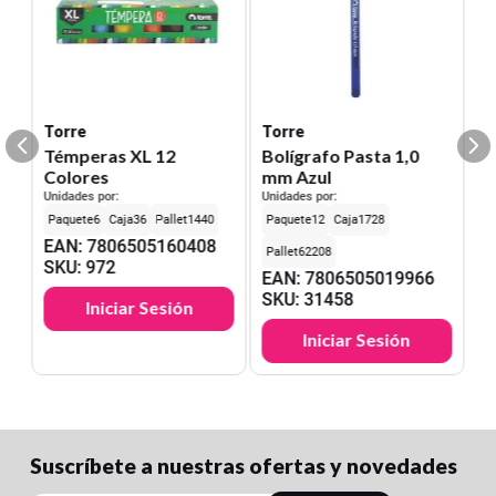
Torre
Torre
Témperas XL 12
Bolígrafo Pasta 1,0
Colores
mm Azul
Unidades por:
Unidades por:
6
36
1440
12
1728
EAN
:
7806505160408
62208
SKU
:
972
EAN
:
7806505019966
SKU
:
31458
Iniciar Sesión
Iniciar Sesión
Suscríbete a nuestras ofertas y novedades