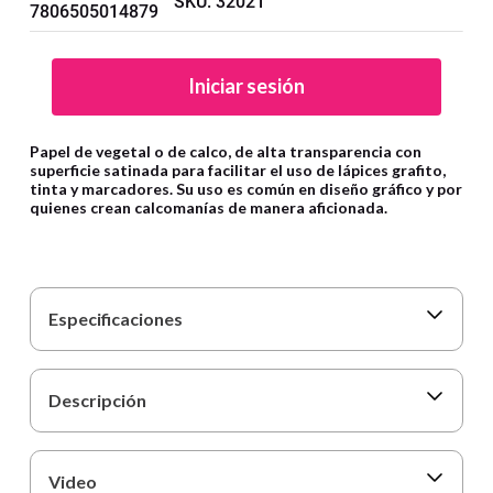
SKU
:
32021
9
.
cartulina
7806505014879
10
.
lapiz
Iniciar sesión
Papel de vegetal o de calco, de alta transparencia con
superficie satinada para facilitar el uso de lápices grafito,
tinta y marcadores. Su uso es común en diseño gráfico y por
quienes crean calcomanías de manera aficionada.
Especificaciones
Descripción
Video