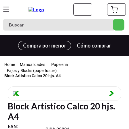
Buscar
Términos más buscados
Compra por menor
Cómo comprar
1
.
cuaderno
2
.
carpeta
Manualidades
Papelería
3
.
cuadernos
Fajos y Blocks (papel lustre)
Block Artístico Calco 20 hjs. A4
4
.
goma eva
5
.
village
6
.
estuche
Block Artístico Calco 20 hjs.
7
.
harry potter
A4
8
.
carpetas
EAN
: