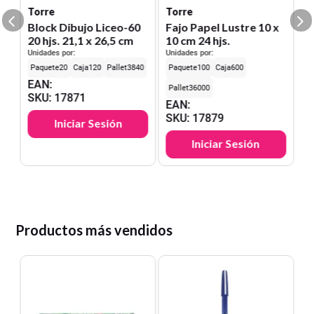
Torre
Torre
Block Dibujo Liceo-60
Fajo Papel Lustre 10 x
20 hjs. 21,1 x 26,5 cm
10 cm 24 hjs.
Unidades por:
Unidades por:
20
120
3840
100
600
EAN
:
36000
SKU
:
17871
EAN
:
SKU
:
17879
Iniciar Sesión
Iniciar Sesión
Productos más vendidos