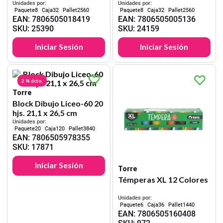
Unidades por:
Unidades por:
8
32
2560
8
32
2560
EAN
:
7806505018419
EAN
:
7806505005136
SKU
:
25390
SKU
:
24159
Iniciar Sesión
Iniciar Sesión
2 %
dcto.
Torre
Block Dibujo Liceo-60 20
hjs. 21,1 x 26,5 cm
Unidades por:
20
120
3840
EAN
:
7806505978355
SKU
:
17871
Iniciar Sesión
Torre
Témperas XL 12 Colores
Unidades por:
6
36
1440
EAN
:
7806505160408