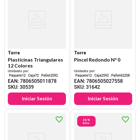
Torre
Torre
Plasticinas Triangulares
Pincel Redondo N° 0
12 Colores
Unidades por:
Unidades por:
12
72
2592
12
2592
62208
EAN
:
7806505011878
EAN
:
7806505027558
SKU
:
30539
SKU
:
31642
Iniciar Sesión
Iniciar Sesión
36 %
dcto.