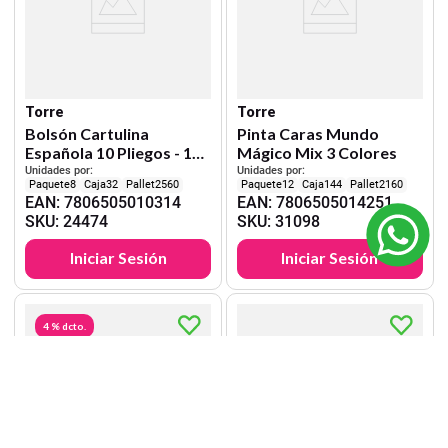
Torre
Torre
Bolsón Cartulina
Pinta Caras Mundo
Española 10 Pliegos - 10
Mágico Mix 3 Colores
Colores
Unidades por:
Unidades por:
8
32
2560
12
144
2160
EAN
:
7806505010314
EAN
:
7806505014251
SKU
:
24474
SKU
:
31098
Iniciar Sesión
Iniciar Sesión
4 %
dcto.