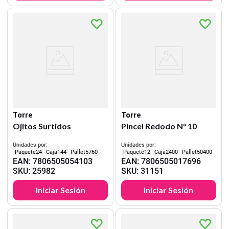
Torre
Torre
Ojitos Surtidos
Pincel Redodo N° 10
Unidades por:
Unidades por:
24
144
5760
12
2400
50400
EAN
:
7806505054103
EAN
:
7806505017696
SKU
:
25982
SKU
:
31151
Iniciar Sesión
Iniciar Sesión