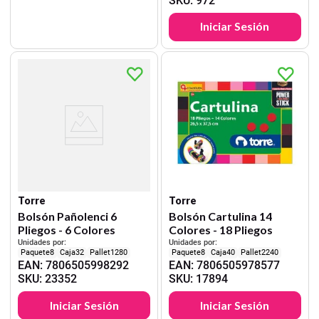
SKU
:
972
Iniciar Sesión
Torre
Torre
Bolsón Pañolenci 6
Bolsón Cartulina 14
Pliegos - 6 Colores
Colores - 18 Pliegos
Unidades por:
Unidades por:
8
32
1280
8
40
2240
EAN
:
7806505998292
EAN
:
7806505978577
SKU
:
23352
SKU
:
17894
Iniciar Sesión
Iniciar Sesión