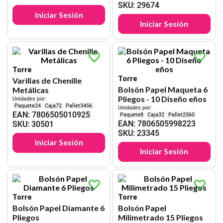
SKU
:
29674
Iniciar Sesión
Iniciar Sesión
Torre
Torre
Varillas de Chenille
Bolsón Papel Maqueta 6
Metálicas
Pliegos - 10 Diseño eños
Unidades por:
24
72
3456
Unidades por:
EAN
:
7806505010925
8
32
2560
EAN
:
7806505998223
SKU
:
30501
SKU
:
23345
Iniciar Sesión
Iniciar Sesión
Torre
Torre
Bolsón Papel Diamante 6
Bolsón Papel
Pliegos
Milimetrado 15 Pliegos