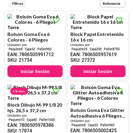
9
.
cartulina
Relevancia
10
.
lapiz
Torre
Torre
Bolsón Goma Eva 6
Block Papel Entretenido
Colores - 6 Pliegos
16 x 16 cm
Unidades por:
Unidades por:
8
32
960
25
250
8750
EAN
:
7806505991712
EAN
:
7806505957619
SKU
:
21734
SKU
:
27372
Iniciar Sesión
Iniciar Sesión
3 %
dcto.
Torre
Torre
Block Dibujo M-99 1/8 20
Bolsón Goma Eva Glitter
hjs. 26,5 x 37,2 cm
Autoadhesiva 6 Pliegos -
Unidades por:
10
40
1600
6 Colores
Unidades por:
EAN
:
7806505978386
8
32
960
EAN
:
7806505002425
SKU
:
17874