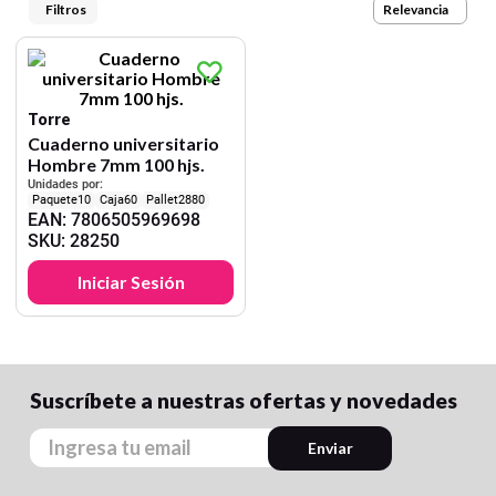
9
.
croquera
Relevancia
10
.
lapiz
Torre
Cuaderno universitario
Hombre 7mm 100 hjs.
Unidades por:
10
60
2880
EAN
:
7806505969698
SKU
:
28250
Iniciar Sesión
Suscríbete a nuestras ofertas y novedades
Enviar