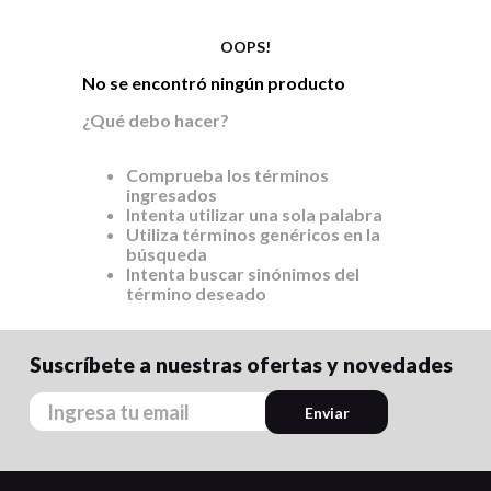
9
.
carpetas
10
.
lapiz
OOPS!
No se encontró ningún producto
¿Qué debo hacer?
Comprueba los términos
ingresados
Intenta utilizar una sola palabra
Utiliza términos genéricos en la
búsqueda
Intenta buscar sinónimos del
término deseado
Suscríbete a nuestras ofertas y novedades
Enviar