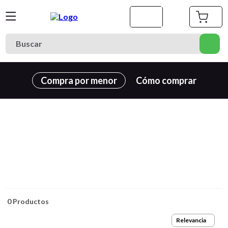
Buscar
Términos más buscados
Compra por menor
Cómo comprar
1
.
cuaderno
2
.
carpeta
3
.
goma eva
4
.
village
5
.
cuadernos
6
.
estuche
7
.
cartulina
0
Productos
8
.
harry potter
Relevancia