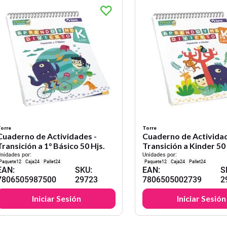
orre
Torre
Cuaderno de Actividades -
Cuaderno de Actividad
Transición a 1° Básico 50 Hjs.
Transición a Kinder 50 
nidades por:
Unidades por:
12
24
24
12
24
24
EAN
:
SKU
:
EAN
:
S
7806505987500
29723
7806505002739
2
Iniciar Sesión
Iniciar Sesión