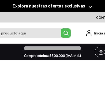
¡Descubre nuestra colección de Crafty!
CON
roducto aquí
Inicia
0
%
Compra mínima $
500.000
(IVA incl.)