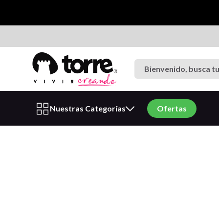
Términos más buscados
Bienvenido, busca tu p
1
.
cuaderno
2
.
carpeta
3
.
goma eva
Nuestras Categorías
Ofertas
4
.
village
5
.
cuadernos
6
.
estuche
7
.
harry potter
8
.
carpetas
9
.
cartulina
10
.
lapiz