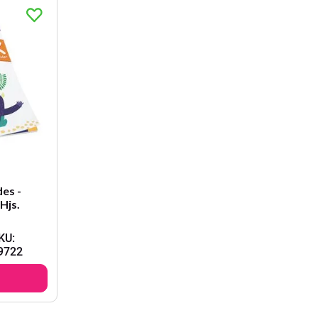
es -
Hjs.
KU
:
9722