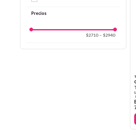
$2710
–
$2940
T
U