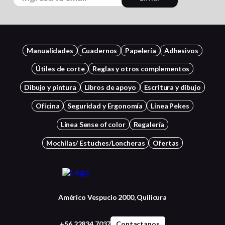
Manualidades
Cuadernos
Papelería
Adhesivos
Útiles de corte
Reglas y otros complementos
Dibujo y pintura
Libros de apoyo
Escritura y dibujo
Oficina
Seguridad y Ergonomía
Línea Pekes
Línea Sense of color
Regalería
Mochilas/ Estuches/Loncheras
Ofertas
Américo Vespucio 2000, Quilicura
+56 22834 7037
Contactanos