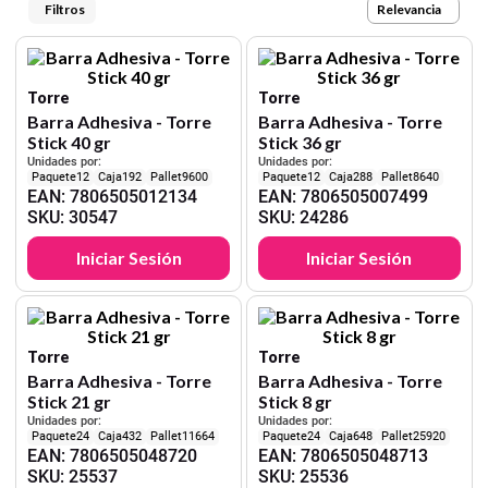
9
.
cartulina
Relevancia
10
.
lapiz
Torre
Torre
Barra Adhesiva - Torre
Barra Adhesiva - Torre
Stick 40 gr
Stick 36 gr
Unidades por:
Unidades por:
12
192
9600
12
288
8640
EAN
:
7806505012134
EAN
:
7806505007499
SKU
:
30547
SKU
:
24286
Iniciar Sesión
Iniciar Sesión
Torre
Torre
Barra Adhesiva - Torre
Barra Adhesiva - Torre
Stick 21 gr
Stick 8 gr
Unidades por:
Unidades por:
24
432
11664
24
648
25920
EAN
:
7806505048720
EAN
:
7806505048713
SKU
:
25537
SKU
:
25536