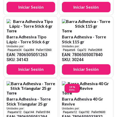
Iniciar Sesión
Iniciar Sesión
Torre
Torre
Barra Adhesiva Tipo
Barra Adhesiva - Torre
Lápiz - Torre Stick 6 gr
Stick 115 gr
Unidades por:
Unidades por:
24
384
15360
6
72
2808
EAN
:
7806505051263
EAN
:
7806505007840
SKU
:
34143
SKU
:
30244
Iniciar Sesión
Iniciar Sesión
19 %
dcto.
Torre
Torre
Barra Adhesiva - Torre
Barra Adhesiva 40 Gr
Stick Triangular 25 gr
Revive
Unidades por:
Unidades por:
12
144
5184
12
192
9600
EAN
:
7806505051294
EAN
:
7806505033832