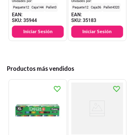
Torre
Unidades por:
Unidades por:
12
144
0
12
36
4320
EAN
:
EAN
:
SKU
:
35944
SKU
:
35183
Iniciar Sesión
Iniciar Sesión
Productos más vendidos