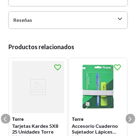
Reseñas
Productos relacionados
T
B
Un
88
E
S
Torre
Torre
Tarjetas Kardex 5X8
Accesorio Cuaderno
25 Unidades Torre
Sujetador Lápices