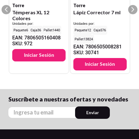
Torre
Torre
Témperas XL 12
Lápiz Corrector 7 ml
Colores
Unidades por:
Unidades por:
6
36
1440
12
576
EAN
:
7806505160408
13824
SKU
:
972
EAN
:
7806505008281
SKU
:
30741
Iniciar Sesión
Iniciar Sesión
Suscríbete a nuestras ofertas y novedades
Enviar