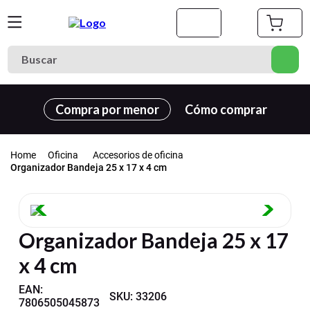
Buscar
Términos más buscados
Compra por menor
Cómo comprar
1
.
cuaderno
2
.
carpeta
Oficina
Accesorios de oficina
3
.
cuadernos
Organizador Bandeja 25 x 17 x 4 cm
4
.
goma eva
5
.
village
Organizador Bandeja 25 x 17
6
.
estuche
x 4 cm
7
.
harry potter
8
.
carpetas
EAN
:
SKU
:
33206
7806505045873