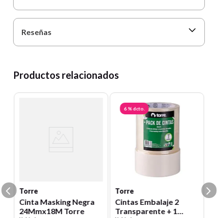
Reseñas
Productos relacionados
6 %
dcto.
T
o
C
R
4
Un
04
E
S
Torre
Torre
Cinta Masking Negra
Cintas Embalaje 2
24Mmx18M Torre
Transparente + 1