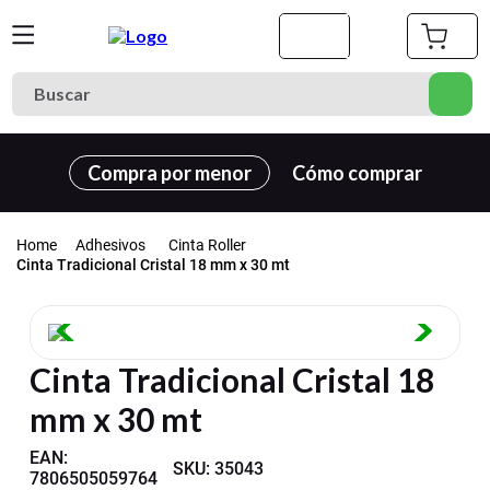
Buscar
Términos más buscados
Compra por menor
Cómo comprar
1
.
cuaderno
2
.
carpeta
Adhesivos
Cinta Roller
3
.
goma eva
Cinta Tradicional Cristal 18 mm x 30 mt
4
.
village
5
.
cuadernos
Cinta Tradicional Cristal 18
6
.
estuche
mm x 30 mt
7
.
harry potter
8
.
carpetas
EAN
:
SKU
:
35043
7806505059764