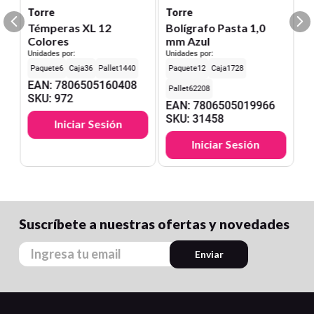
Torre
Torre
Témperas XL 12
Bolígrafo Pasta 1,0
Colores
mm Azul
Unidades por:
Unidades por:
6
36
1440
12
1728
EAN
:
7806505160408
62208
SKU
:
972
EAN
:
7806505019966
SKU
:
31458
Iniciar Sesión
Iniciar Sesión
Suscríbete a nuestras ofertas y novedades
Enviar