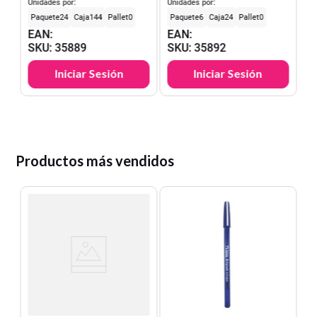
Masking Crema Torre
Unidades por:
Unidades por:
24
144
0
6
24
0
EAN
:
EAN
:
SKU
:
35889
SKU
:
35892
Iniciar Sesión
Iniciar Sesión
Productos más vendidos