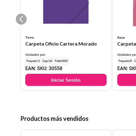
Torre
Auca
Carpeta Oficio Cartera Morado
Carpeta
Unidades por:
Unidades po
12
144
3600
25
EAN
:
SKU
:
30558
EAN
:
SK
Iniciar Sesión
Productos más vendidos