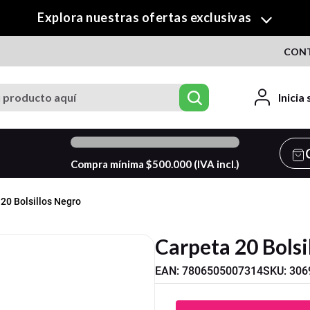
¡Descubre nuestra colección de Crafty!
CON
roducto aquí
Inicia
0
%
Compra mínima $
500.000
(IVA incl.)
20 Bolsillos Negro
Carpeta 20 Bolsi
EAN
:
7806505007314
SKU
:
306