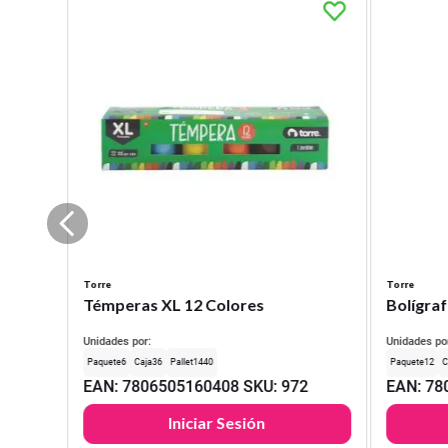
Torre
Torre
Témperas XL 12 Colores
Bolígraf
Unidades por:
Unidades po
6
36
1440
12
EAN
:
7806505160408
SKU
:
972
EAN
:
78
Iniciar Sesión