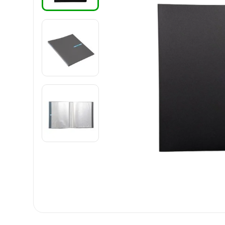
8
.
harry potter
9
.
carpetas
10
.
lapiz