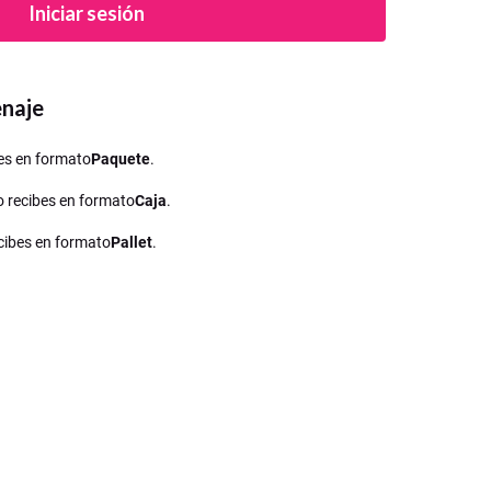
Iniciar sesión
enaje
ibes en formato
Paquete
.
lo recibes en formato
Caja
.
recibes en formato
Pallet
.