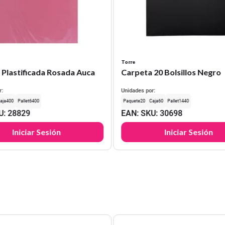
Torre
 Plastificada Rosada Auca
Carpeta 20 Bolsillos Negro
r:
Unidades por:
400
6400
20
60
1440
U
:
28829
EAN
:
SKU
:
30698
Iniciar Sesión
Iniciar Sesión