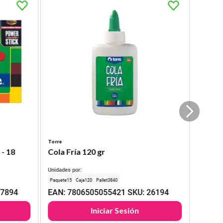
Torre
 - 18
Cola Fría 120 gr
Unidades por:
15
120
3840
17894
EAN
:
7806505055421
SKU
:
26194
Iniciar Sesión