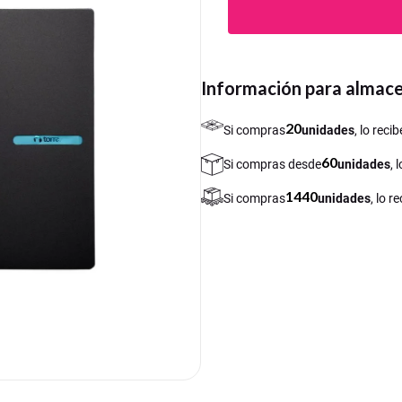
Información para almac
20
Si compras
unidades
, lo rec
60
Si compras desde
unidades
, 
1440
Si compras
unidades
, lo 