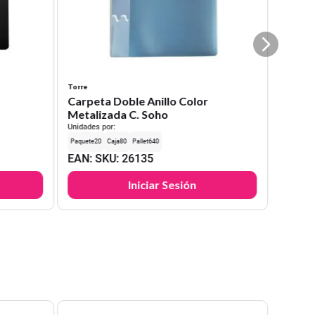
Torre
Carpeta Doble Anillo Color
Metalizada C. Soho
Unidades por:
20
80
640
EAN
:
SKU
:
26135
Iniciar Sesión