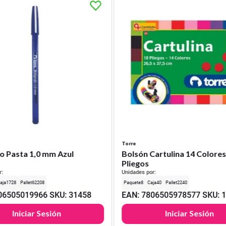
Torre
o Pasta 1,0 mm Azul
Bolsón Cartulina 14 Colores
Pliegos
r:
Unidades por:
1728
62208
8
40
2240
06505019966
SKU
:
31458
EAN
:
7806505978577
SKU
:
Iniciar Sesión
Iniciar Sesión