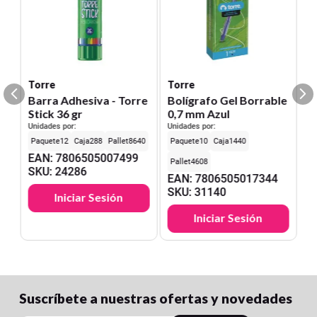
Torre
Torre
Barra Adhesiva - Torre
Bolígrafo Gel Borrable
Stick 36 gr
0,7 mm Azul
Unidades por:
Unidades por:
2
12
288
8640
10
1440
EAN
:
7806505007499
4608
SKU
:
24286
EAN
:
7806505017344
SKU
:
31140
Iniciar Sesión
Iniciar Sesión
Suscríbete a nuestras ofertas y novedades