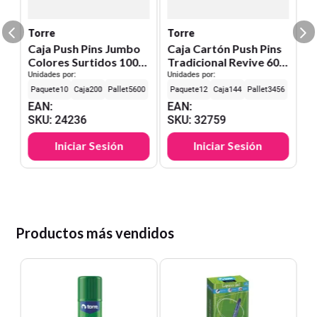
S
Torre
Torre
Caja Push Pins Jumbo
Caja Cartón Push Pins
Colores Surtidos 100
Tradicional Revive 60
Unid.
Unid.
Unidades por:
Unidades por:
10
200
5600
12
144
3456
EAN
:
EAN
:
SKU
:
24236
SKU
:
32759
Iniciar Sesión
Iniciar Sesión
Productos más vendidos