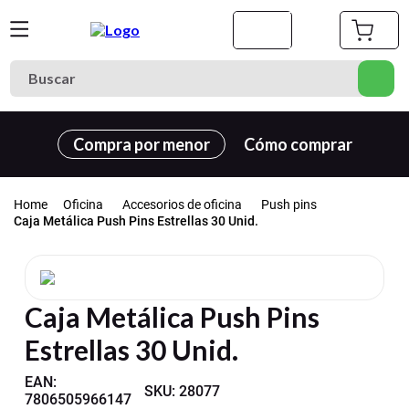
Buscar
Términos más buscados
Compra por menor
Cómo comprar
1
.
cuaderno
2
.
carpeta
Oficina
Accesorios de oficina
Push pins
3
.
goma eva
Caja Metálica Push Pins Estrellas 30 Unid.
4
.
village
5
.
cuadernos
Caja Metálica Push Pins
6
.
estuche
Estrellas 30 Unid.
7
.
cartulina
8
.
harry potter
EAN
:
SKU
:
28077
7806505966147